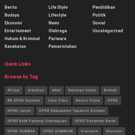
Berita
Life Style
Pendidikan
Budaya
Lifestyle
Politik
Ekonomi
News
Sosial
Entertaiment
Olahraga
Uncategorized
Hukum & Kriminal
Pariwara
Kesehatan
Pemerintahan
Quick Links
Browse by Tag
Afrizal
Arkadius
Atlet
Bantuan hibah
Bimtek
BK DPRD Sumbar
Cara Tidur
Desrio Putra
DPRD
DPRD Jambi
DPRD Kabupaten Tapanuli Selatan
DPRD Kota Padang Sidempuan
DPRD Pasaman Barat
DPRD SUMBAR
DPRD SUMBVAR
Drainase
Ekonomi