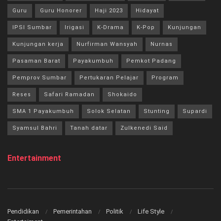
Guru
Guru Honorer
Haji 2023
Hidayat
IPSI Sumbar
Irigasi
K-Drama
K-Pop
Kunjungan
Kunjungan kerja
Nurfirman Wansyah
Nurnas
Pasaman Barat
Payakumbuh
Pemkot Padang
Pemprov Sumbar
Pertukaran Pelajar
Program
Reses
Safari Ramadan
Shokaido
SMA 1 Payakumbuh
Solok Selatan
Stunting
Supardi
Syamsul Bahri
Tanah datar
Zulkenedi Said
Entertainment
Pendidikan
Pemerintahan
Politik
Life Style