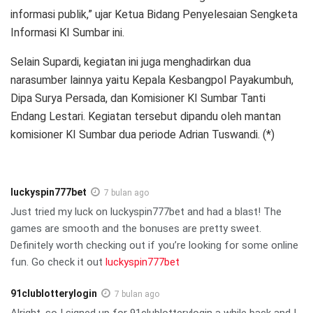
informasi publik,” ujar Ketua Bidang Penyelesaian Sengketa
Informasi KI Sumbar ini.
Selain Supardi, kegiatan ini juga menghadirkan dua
narasumber lainnya yaitu Kepala Kesbangpol Payakumbuh,
Dipa Surya Persada, dan Komisioner KI Sumbar Tanti
Endang Lestari. Kegiatan tersebut dipandu oleh mantan
komisioner KI Sumbar dua periode Adrian Tuswandi. (*)
luckyspin777bet
7 bulan ago
Just tried my luck on luckyspin777bet and had a blast! The
games are smooth and the bonuses are pretty sweet.
Definitely worth checking out if you’re looking for some online
fun. Go check it out
luckyspin777bet
91clublotterylogin
7 bulan ago
Alright, so I signed up for 91clublotterylogin a while back and I