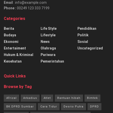
Email
: info@example.com
Phone :
00249 123 333 7199
Categories
Berita
Life Style
Pendidikan
Budaya
Lifestyle
Politik
Ekonomi
News
Sosial
Entertaiment
Olahraga
Uncategorized
Hukum & Kriminal
Pariwara
Kesehatan
Pemerintahan
Quick Links
Browse by Tag
Afrizal
Arkadius
Atlet
Bantuan hibah
Bimtek
BK DPRD Sumbar
Cara Tidur
Desrio Putra
DPRD