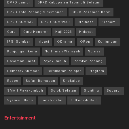
DPRD Jambi
DPRD Kabupaten Tapanuli Selatan
DPRD Kota Padang Sidempuan
DPRD Pasaman Barat
DPRD SUMBAR
DPRD SUMBVAR
Drainase
Ekonomi
Guru
Guru Honorer
Haji 2023
Hidayat
IPSI Sumbar
Irigasi
K-Drama
K-Pop
Kunjungan
Kunjungan kerja
Nurfirman Wansyah
Nurnas
Pasaman Barat
Payakumbuh
Pemkot Padang
Pemprov Sumbar
Pertukaran Pelajar
Program
Reses
Safari Ramadan
Shokaido
SMA 1 Payakumbuh
Solok Selatan
Stunting
Supardi
Syamsul Bahri
Tanah datar
Zulkenedi Said
Entertainment