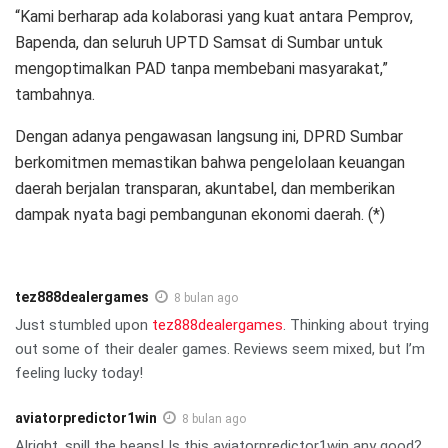
“Kami berharap ada kolaborasi yang kuat antara Pemprov,
Bapenda, dan seluruh UPTD Samsat di Sumbar untuk
mengoptimalkan PAD tanpa membebani masyarakat,”
tambahnya.
Dengan adanya pengawasan langsung ini, DPRD Sumbar
berkomitmen memastikan bahwa pengelolaan keuangan
daerah berjalan transparan, akuntabel, dan memberikan
dampak nyata bagi pembangunan ekonomi daerah. (*)
tez888dealergames
8 bulan ago
Just stumbled upon
tez888dealergames
. Thinking about trying
out some of their dealer games. Reviews seem mixed, but I’m
feeling lucky today!
aviatorpredictor1win
8 bulan ago
Alright, spill the beans! Is this aviatorpredictor1win any good?