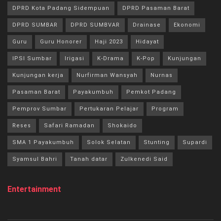
DPRD Kota Padang Sidempuan
DPRD Pasaman Barat
DPRD SUMBAR
DPRD SUMBVAR
Drainase
Ekonomi
Guru
Guru Honorer
Haji 2023
Hidayat
IPSI Sumbar
Irigasi
K-Drama
K-Pop
Kunjungan
Kunjungan kerja
Nurfirman Wansyah
Nurnas
Pasaman Barat
Payakumbuh
Pemkot Padang
Pemprov Sumbar
Pertukaran Pelajar
Program
Reses
Safari Ramadan
Shokaido
SMA 1 Payakumbuh
Solok Selatan
Stunting
Supardi
Syamsul Bahri
Tanah datar
Zulkenedi Said
Entertainment