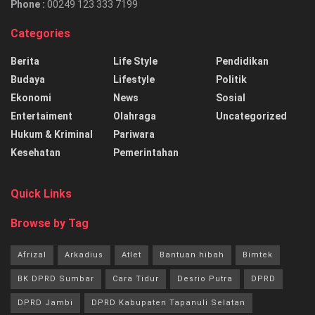
Phone :
00249 123 333 7199
Categories
Berita
Life Style
Pendidikan
Budaya
Lifestyle
Politik
Ekonomi
News
Sosial
Entertaiment
Olahraga
Uncategorized
Hukum & Kriminal
Pariwara
Kesehatan
Pemerintahan
Quick Links
Browse by Tag
Afrizal
Arkadius
Atlet
Bantuan hibah
Bimtek
BK DPRD Sumbar
Cara Tidur
Desrio Putra
DPRD
DPRD Jambi
DPRD Kabupaten Tapanuli Selatan