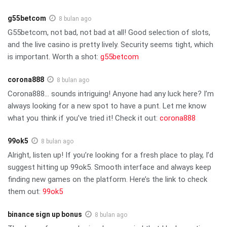
g55betcom
8 bulan ago
G55betcom, not bad, not bad at all! Good selection of slots,
and the live casino is pretty lively. Security seems tight, which
is important. Worth a shot:
g55betcom
corona888
8 bulan ago
Corona888… sounds intriguing! Anyone had any luck here? I’m
always looking for a new spot to have a punt. Let me know
what you think if you’ve tried it! Check it out:
corona888
99ok5
8 bulan ago
Alright, listen up! If you’re looking for a fresh place to play, I’d
suggest hitting up 99ok5. Smooth interface and always keep
finding new games on the platform. Here’s the link to check
them out:
99ok5
binance sign up bonus
8 bulan ago