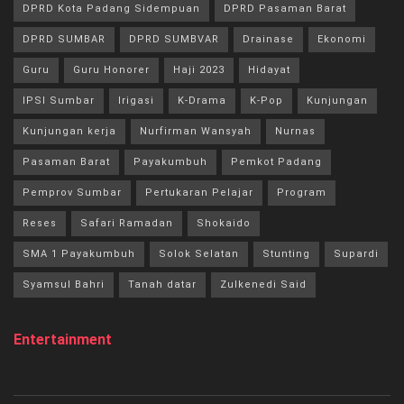
DPRD Kota Padang Sidempuan
DPRD Pasaman Barat
DPRD SUMBAR
DPRD SUMBVAR
Drainase
Ekonomi
Guru
Guru Honorer
Haji 2023
Hidayat
IPSI Sumbar
Irigasi
K-Drama
K-Pop
Kunjungan
Kunjungan kerja
Nurfirman Wansyah
Nurnas
Pasaman Barat
Payakumbuh
Pemkot Padang
Pemprov Sumbar
Pertukaran Pelajar
Program
Reses
Safari Ramadan
Shokaido
SMA 1 Payakumbuh
Solok Selatan
Stunting
Supardi
Syamsul Bahri
Tanah datar
Zulkenedi Said
Entertainment