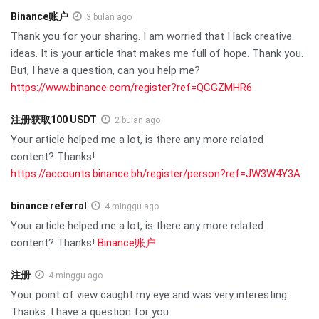
Binance账户
3 bulan ago
Thank you for your sharing. I am worried that I lack creative
ideas. It is your article that makes me full of hope. Thank you.
But, I have a question, can you help me?
https://www.binance.com/register?ref=QCGZMHR6
注册获取100 USDT
2 bulan ago
Your article helped me a lot, is there any more related
content? Thanks!
https://accounts.binance.bh/register/person?ref=JW3W4Y3A
binance referral
4 minggu ago
Your article helped me a lot, is there any more related
content? Thanks!
Binance账户
注册
4 minggu ago
Your point of view caught my eye and was very interesting.
Thanks. I have a question for you.