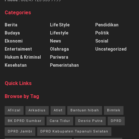
Categories
Berita
Life Style
Pendidikan
Budaya
Lifestyle
Politik
Ekonomi
News
Sosial
Entertaiment
Olahraga
Uncategorized
Hukum & Kriminal
Pariwara
Kesehatan
Pemerintahan
Quick Links
Browse by Tag
Afrizal
Arkadius
Atlet
Bantuan hibah
Bimtek
BK DPRD Sumbar
Cara Tidur
Desrio Putra
DPRD
DPRD Jambi
DPRD Kabupaten Tapanuli Selatan