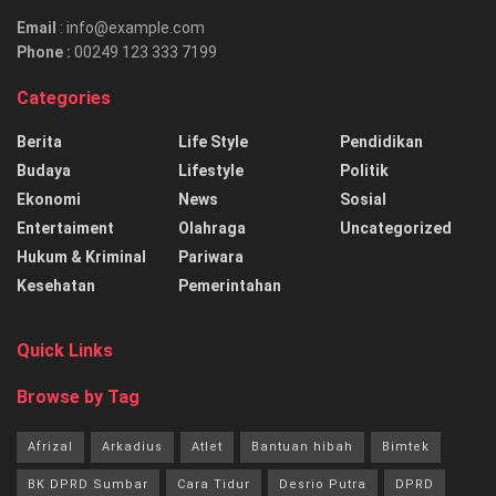
Email
: info@example.com
Phone :
00249 123 333 7199
Categories
Berita
Life Style
Pendidikan
Budaya
Lifestyle
Politik
Ekonomi
News
Sosial
Entertaiment
Olahraga
Uncategorized
Hukum & Kriminal
Pariwara
Kesehatan
Pemerintahan
Quick Links
Browse by Tag
Afrizal
Arkadius
Atlet
Bantuan hibah
Bimtek
BK DPRD Sumbar
Cara Tidur
Desrio Putra
DPRD