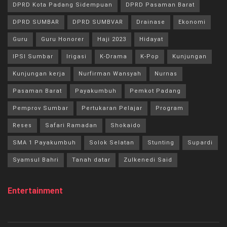
DPRD Kota Padang Sidempuan
DPRD Pasaman Barat
DPRD SUMBAR
DPRD SUMBVAR
Drainase
Ekonomi
Guru
Guru Honorer
Haji 2023
Hidayat
IPSI Sumbar
Irigasi
K-Drama
K-Pop
Kunjungan
Kunjungan kerja
Nurfirman Wansyah
Nurnas
Pasaman Barat
Payakumbuh
Pemkot Padang
Pemprov Sumbar
Pertukaran Pelajar
Program
Reses
Safari Ramadan
Shokaido
SMA 1 Payakumbuh
Solok Selatan
Stunting
Supardi
Syamsul Bahri
Tanah datar
Zulkenedi Said
Entertainment