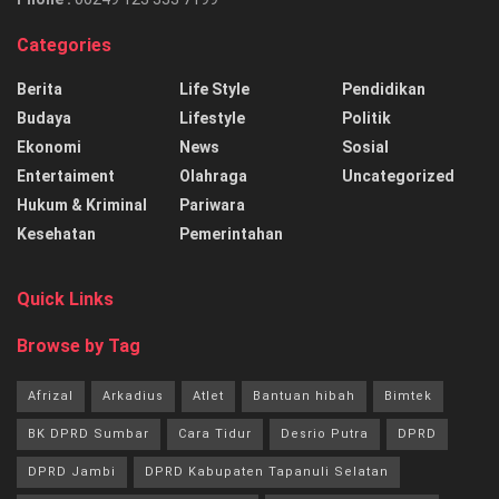
Categories
Berita
Life Style
Pendidikan
Budaya
Lifestyle
Politik
Ekonomi
News
Sosial
Entertaiment
Olahraga
Uncategorized
Hukum & Kriminal
Pariwara
Kesehatan
Pemerintahan
Quick Links
Browse by Tag
Afrizal
Arkadius
Atlet
Bantuan hibah
Bimtek
BK DPRD Sumbar
Cara Tidur
Desrio Putra
DPRD
DPRD Jambi
DPRD Kabupaten Tapanuli Selatan