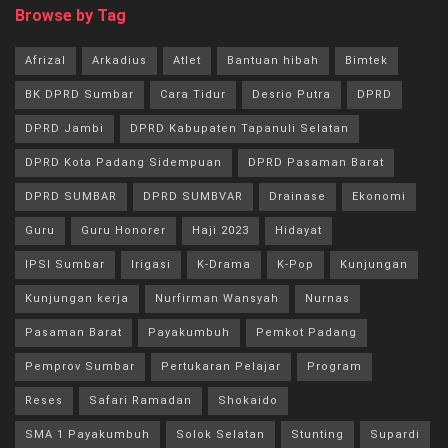
Browse by Tag
Afrizal
Arkadius
Atlet
Bantuan hibah
Bimtek
BK DPRD Sumbar
Cara Tidur
Desrio Putra
DPRD
DPRD Jambi
DPRD Kabupaten Tapanuli Selatan
DPRD Kota Padang Sidempuan
DPRD Pasaman Barat
DPRD SUMBAR
DPRD SUMBVAR
Drainase
Ekonomi
Guru
Guru Honorer
Haji 2023
Hidayat
IPSI Sumbar
Irigasi
K-Drama
K-Pop
Kunjungan
Kunjungan kerja
Nurfirman Wansyah
Nurnas
Pasaman Barat
Payakumbuh
Pemkot Padang
Pemprov Sumbar
Pertukaran Pelajar
Program
Reses
Safari Ramadan
Shokaido
SMA 1 Payakumbuh
Solok Selatan
Stunting
Supardi