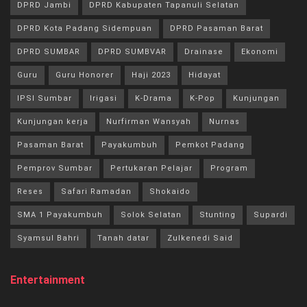
DPRD Jambi
DPRD Kabupaten Tapanuli Selatan
DPRD Kota Padang Sidempuan
DPRD Pasaman Barat
DPRD SUMBAR
DPRD SUMBVAR
Drainase
Ekonomi
Guru
Guru Honorer
Haji 2023
Hidayat
IPSI Sumbar
Irigasi
K-Drama
K-Pop
Kunjungan
Kunjungan kerja
Nurfirman Wansyah
Nurnas
Pasaman Barat
Payakumbuh
Pemkot Padang
Pemprov Sumbar
Pertukaran Pelajar
Program
Reses
Safari Ramadan
Shokaido
SMA 1 Payakumbuh
Solok Selatan
Stunting
Supardi
Syamsul Bahri
Tanah datar
Zulkenedi Said
Entertainment