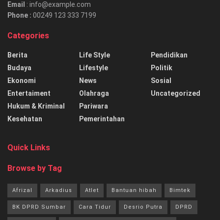
Email
: info@example.com
Phone :
00249 123 333 7199
Categories
Berita
Life Style
Pendidikan
Budaya
Lifestyle
Politik
Ekonomi
News
Sosial
Entertaiment
Olahraga
Uncategorized
Hukum & Kriminal
Pariwara
Kesehatan
Pemerintahan
Quick Links
Browse by Tag
Afrizal
Arkadius
Atlet
Bantuan hibah
Bimtek
BK DPRD Sumbar
Cara Tidur
Desrio Putra
DPRD