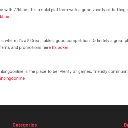
ce with 77bbbet. It’s a solid platform with a good variety of bettin
bbbet
 is where it’s at! Great tables, good competition. Definitely a grea
aments and promotions here
h2 poker
bingoonline is the place to be! Plenty of games, friendly community,
unbingoonline
Categories
B