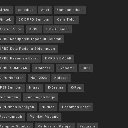
Afrizal
Arkadius
Atlet
Bantuan hibah
Bimtek
BK DPRD Sumbar
Cara Tidur
Desrio Putra
DPRD
DPRD Jambi
DPRD Kabupaten Tapanuli Selatan
DPRD Kota Padang Sidempuan
DPRD Pasaman Barat
DPRD SUMBAR
DPRD SUMBVAR
Drainase
Ekonomi
Guru
Guru Honorer
Haji 2023
Hidayat
IPSI Sumbar
Irigasi
K-Drama
K-Pop
Kunjungan
Kunjungan kerja
Nurfirman Wansyah
Nurnas
Pasaman Barat
Payakumbuh
Pemkot Padang
Pemprov Sumbar
Pertukaran Pelajar
Program