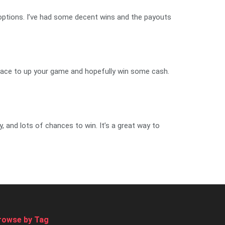
g options. I’ve had some decent wins and the payouts
t place to up your game and hopefully win some cash.
 and lots of chances to win. It’s a great way to
rowse by Tag