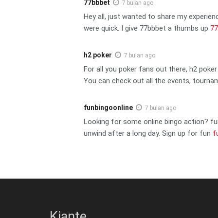
77bbbet
7 bulan ago
Hey all, just wanted to share my experien
were quick. I give 77bbbet a thumbs up
77
h2 poker
7 bulan ago
For all you poker fans out there, h2 poker
You can check out all the events, tourn
funbingoonline
7 bulan ago
Looking for some online bingo action? fun
unwind after a long day. Sign up for fun
f
Kiante