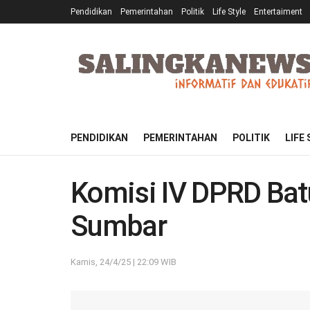
Pendidikan
Pemerintahan
Politik
Life Style
Entertaiment
PENDIDIKAN
PEMERINTAHAN
POLITIK
LIFE
Komisi IV DPRD Bat
Sumbar
Kamis, 24/4/25 | 22:09 WIB