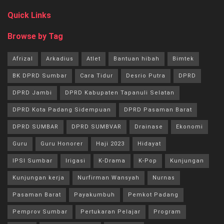
Quick Links
Browse by Tag
Afrizal
Arkadius
Atlet
Bantuan hibah
Bimtek
BK DPRD Sumbar
Cara Tidur
Desrio Putra
DPRD
DPRD Jambi
DPRD Kabupaten Tapanuli Selatan
DPRD Kota Padang Sidempuan
DPRD Pasaman Barat
DPRD SUMBAR
DPRD SUMBVAR
Drainase
Ekonomi
Guru
Guru Honorer
Haji 2023
Hidayat
IPSI Sumbar
Irigasi
K-Drama
K-Pop
Kunjungan
Kunjungan kerja
Nurfirman Wansyah
Nurnas
Pasaman Barat
Payakumbuh
Pemkot Padang
Pemprov Sumbar
Pertukaran Pelajar
Program