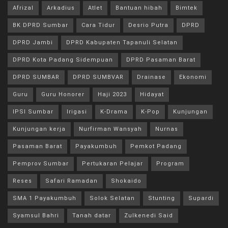
Afrizal
Arkadius
Atlet
Bantuan hibah
Bimtek
BK DPRD Sumbar
Cara Tidur
Desrio Putra
DPRD
DPRD Jambi
DPRD Kabupaten Tapanuli Selatan
DPRD Kota Padang Sidempuan
DPRD Pasaman Barat
DPRD SUMBAR
DPRD SUMBVAR
Drainase
Ekonomi
Guru
Guru Honorer
Haji 2023
Hidayat
IPSI Sumbar
Irigasi
K-Drama
K-Pop
Kunjungan
Kunjungan kerja
Nurfirman Wansyah
Nurnas
Pasaman Barat
Payakumbuh
Pemkot Padang
Pemprov Sumbar
Pertukaran Pelajar
Program
Reses
Safari Ramadan
Shokaido
SMA 1 Payakumbuh
Solok Selatan
Stunting
Supardi
Syamsul Bahri
Tanah datar
Zulkenedi Said