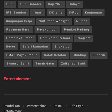
Guru
Guru Honorer
Haji 2023
Hidayat
IPSI Sumbar
Irigasi
K-Drama
K-Pop
Kunjungan
Kunjungan kerja
Nurfirman Wansyah
Nurnas
Pasaman Barat
Payakumbuh
Pemkot Padang
Pemprov Sumbar
Pertukaran Pelajar
Program
Reses
Safari Ramadan
Shokaido
SMA 1 Payakumbuh
Solok Selatan
Stunting
Supardi
Syamsul Bahri
Tanah datar
Zulkenedi Said
Entertainment
Pendidikan
Pemerintahan
Politik
Life Style
Entertaiment