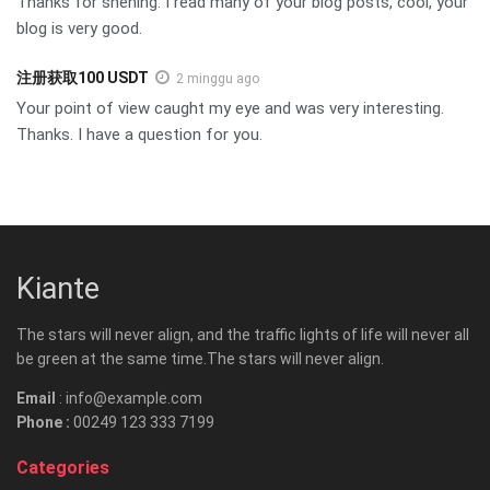
Thanks for shening. I read many of your blog posts, cool, your
blog is very good.
注册获取100 USDT
2 minggu ago
Your point of view caught my eye and was very interesting.
Thanks. I have a question for you.
Kiante
The stars will never align, and the traffic lights of life will never all
be green at the same time.The stars will never align.
Email
: info@example.com
Phone :
00249 123 333 7199
Categories