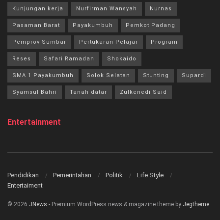
Kunjungan kerja
Nurfirman Wansyah
Nurnas
Pasaman Barat
Payakumbuh
Pemkot Padang
Pemprov Sumbar
Pertukaran Pelajar
Program
Reses
Safari Ramadan
Shokaido
SMA 1 Payakumbuh
Solok Selatan
Stunting
Supardi
Syamsul Bahri
Tanah datar
Zulkenedi Said
Entertainment
Pendidikan
Pemerintahan
Politik
Life Style
Entertaiment
© 2026
JNews
- Premium WordPress news & magazine theme by
Jegtheme
.