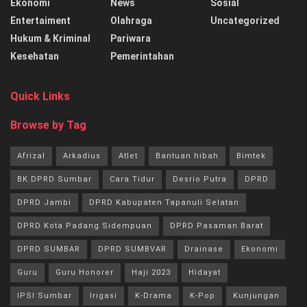
Ekonomi
News
Sosial
Entertaiment
Olahraga
Uncategorized
Hukum & Kriminal
Pariwara
Kesehatan
Pemerintahan
Quick Links
Browse by Tag
Afrizal
Arkadius
Atlet
Bantuan hibah
Bimtek
BK DPRD Sumbar
Cara Tidur
Desrio Putra
DPRD
DPRD Jambi
DPRD Kabupaten Tapanuli Selatan
DPRD Kota Padang Sidempuan
DPRD Pasaman Barat
DPRD SUMBAR
DPRD SUMBVAR
Drainase
Ekonomi
Guru
Guru Honorer
Haji 2023
Hidayat
IPSI Sumbar
Irigasi
K-Drama
K-Pop
Kunjungan