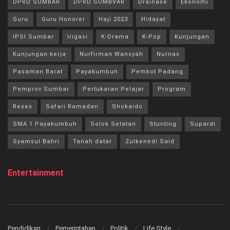
DPRD SUMBAR
DPRD SUMBVAR
Drainase
Ekonomi
Guru
Guru Honorer
Haji 2023
Hidayat
IPSI Sumbar
Irigasi
K-Drama
K-Pop
Kunjungan
Kunjungan kerja
Nurfirman Wansyah
Nurnas
Pasaman Barat
Payakumbuh
Pemkot Padang
Pemprov Sumbar
Pertukaran Pelajar
Program
Reses
Safari Ramadan
Shokaido
SMA 1 Payakumbuh
Solok Selatan
Stunting
Supardi
Syamsul Bahri
Tanah datar
Zulkenedi Said
Entertainment
Pendidikan
Pemerintahan
Politik
Life Style