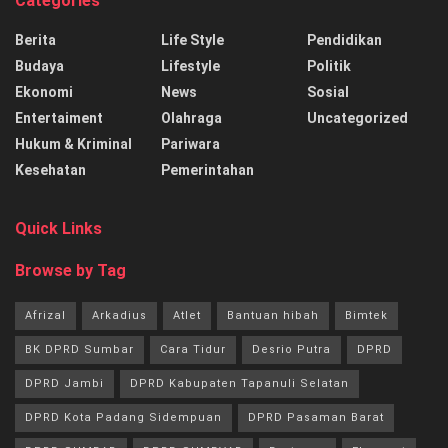
Categories
Berita
Life Style
Pendidikan
Budaya
Lifestyle
Politik
Ekonomi
News
Sosial
Entertaiment
Olahraga
Uncategorized
Hukum & Kriminal
Pariwara
Kesehatan
Pemerintahan
Quick Links
Browse by Tag
Afrizal
Arkadius
Atlet
Bantuan hibah
Bimtek
BK DPRD Sumbar
Cara Tidur
Desrio Putra
DPRD
DPRD Jambi
DPRD Kabupaten Tapanuli Selatan
DPRD Kota Padang Sidempuan
DPRD Pasaman Barat