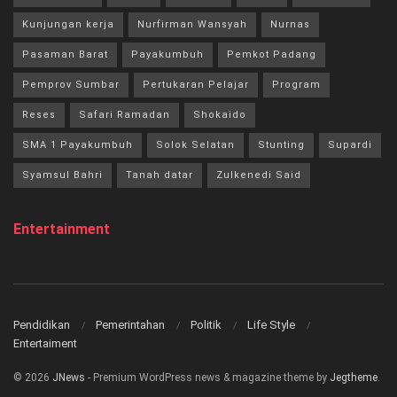
Kunjungan kerja
Nurfirman Wansyah
Nurnas
Pasaman Barat
Payakumbuh
Pemkot Padang
Pemprov Sumbar
Pertukaran Pelajar
Program
Reses
Safari Ramadan
Shokaido
SMA 1 Payakumbuh
Solok Selatan
Stunting
Supardi
Syamsul Bahri
Tanah datar
Zulkenedi Said
Entertainment
Pendidikan
Pemerintahan
Politik
Life Style
Entertaiment
© 2026
JNews
- Premium WordPress news & magazine theme by
Jegtheme
.