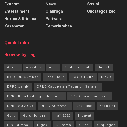
Ekonomi
News
Sosial
Entertaiment
Olahraga
Uncategorized
Hukum & Kriminal
Pariwara
Kesehatan
Pemerintahan
Quick Links
Browse by Tag
Afrizal
Arkadius
Atlet
Bantuan hibah
Bimtek
BK DPRD Sumbar
Cara Tidur
Desrio Putra
DPRD
DPRD Jambi
DPRD Kabupaten Tapanuli Selatan
DPRD Kota Padang Sidempuan
DPRD Pasaman Barat
DPRD SUMBAR
DPRD SUMBVAR
Drainase
Ekonomi
Guru
Guru Honorer
Haji 2023
Hidayat
IPSI Sumbar
Irigasi
K-Drama
K-Pop
Kunjungan