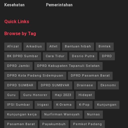
Kesehatan
Pemerintahan
Quick Links
Browse by Tag
Afrizal
Arkadius
Atlet
Bantuan hibah
Bimtek
BK DPRD Sumbar
Cara Tidur
Desrio Putra
DPRD
DPRD Jambi
DPRD Kabupaten Tapanuli Selatan
DPRD Kota Padang Sidempuan
DPRD Pasaman Barat
DPRD SUMBAR
DPRD SUMBVAR
Drainase
Ekonomi
Guru
Guru Honorer
Haji 2023
Hidayat
IPSI Sumbar
Irigasi
K-Drama
K-Pop
Kunjungan
Kunjungan kerja
Nurfirman Wansyah
Nurnas
Pasaman Barat
Payakumbuh
Pemkot Padang