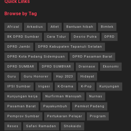
Quick Links
Browse by Tag
Afrizal
Arkadius
Atlet
Bantuan hibah
Bimtek
BK DPRD Sumbar
Cara Tidur
Desrio Putra
DPRD
DPRD Jambi
DPRD Kabupaten Tapanuli Selatan
DPRD Kota Padang Sidempuan
DPRD Pasaman Barat
DPRD SUMBAR
DPRD SUMBVAR
Drainase
Ekonomi
Guru
Guru Honorer
Haji 2023
Hidayat
IPSI Sumbar
Irigasi
K-Drama
K-Pop
Kunjungan
Kunjungan kerja
Nurfirman Wansyah
Nurnas
Pasaman Barat
Payakumbuh
Pemkot Padang
Pemprov Sumbar
Pertukaran Pelajar
Program
Reses
Safari Ramadan
Shokaido