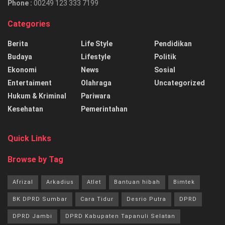
Phone :
00249 123 333 7199
Categories
Berita
Life Style
Pendidikan
Budaya
Lifestyle
Politik
Ekonomi
News
Sosial
Entertaiment
Olahraga
Uncategorized
Hukum & Kriminal
Pariwara
Kesehatan
Pemerintahan
Quick Links
Browse by Tag
Afrizal
Arkadius
Atlet
Bantuan hibah
Bimtek
BK DPRD Sumbar
Cara Tidur
Desrio Putra
DPRD
DPRD Jambi
DPRD Kabupaten Tapanuli Selatan