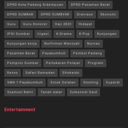
DPRD Kota Padang Sidempuan
DPRD Pasaman Barat
DPRD SUMBAR
DPRD SUMBVAR
Drainase
Ekonomi
Guru
Guru Honorer
Haji 2023
Hidayat
IPSI Sumbar
Irigasi
K-Drama
K-Pop
Kunjungan
Kunjungan kerja
Nurfirman Wansyah
Nurnas
Pasaman Barat
Payakumbuh
Pemkot Padang
Pemprov Sumbar
Pertukaran Pelajar
Program
Reses
Safari Ramadan
Shokaido
SMA 1 Payakumbuh
Solok Selatan
Stunting
Supardi
Syamsul Bahri
Tanah datar
Zulkenedi Said
Entertainment