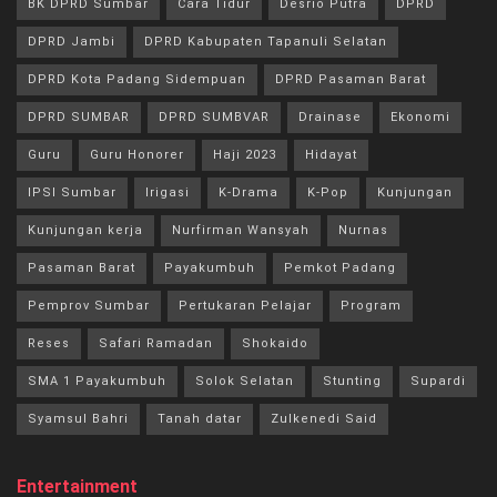
BK DPRD Sumbar
Cara Tidur
Desrio Putra
DPRD
DPRD Jambi
DPRD Kabupaten Tapanuli Selatan
DPRD Kota Padang Sidempuan
DPRD Pasaman Barat
DPRD SUMBAR
DPRD SUMBVAR
Drainase
Ekonomi
Guru
Guru Honorer
Haji 2023
Hidayat
IPSI Sumbar
Irigasi
K-Drama
K-Pop
Kunjungan
Kunjungan kerja
Nurfirman Wansyah
Nurnas
Pasaman Barat
Payakumbuh
Pemkot Padang
Pemprov Sumbar
Pertukaran Pelajar
Program
Reses
Safari Ramadan
Shokaido
SMA 1 Payakumbuh
Solok Selatan
Stunting
Supardi
Syamsul Bahri
Tanah datar
Zulkenedi Said
Entertainment