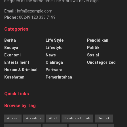
be green at the same time.The stars will never align.
Email
: info@example.com
Phone :
00249 123 333 7199
Categories
Berita
Life Style
Pendidikan
Budaya
Lifestyle
Politik
Ekonomi
News
Sosial
Entertaiment
Olahraga
Uncategorized
Hukum & Kriminal
Pariwara
Kesehatan
Pemerintahan
Quick Links
Browse by Tag
Afrizal
Arkadius
Atlet
Bantuan hibah
Bimtek