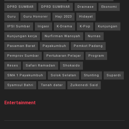
DPRD SUMBAR
DPRD SUMBVAR
Drainase
Ekonomi
Guru
Guru Honorer
Haji 2023
Hidayat
IPSI Sumbar
Irigasi
K-Drama
K-Pop
Kunjungan
Kunjungan kerja
Nurfirman Wansyah
Nurnas
Pasaman Barat
Payakumbuh
Pemkot Padang
Pemprov Sumbar
Pertukaran Pelajar
Program
Reses
Safari Ramadan
Shokaido
SMA 1 Payakumbuh
Solok Selatan
Stunting
Supardi
Syamsul Bahri
Tanah datar
Zulkenedi Said
Entertainment