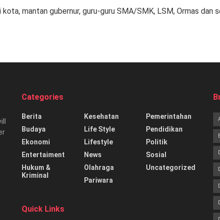
 kota, mantan gubernur, guru-guru SMA/SMK, LSM, Ormas dan seju
Categories
B
Berita
Kesehatan
Pemerintahan
ill
Budaya
Life Style
Pendidikan
er
Ekonomi
Lifestyle
Politik
Entertaiment
News
Sosial
Hukum &
Olahraga
Uncategorized
Kriminal
Pariwara
Quick Links