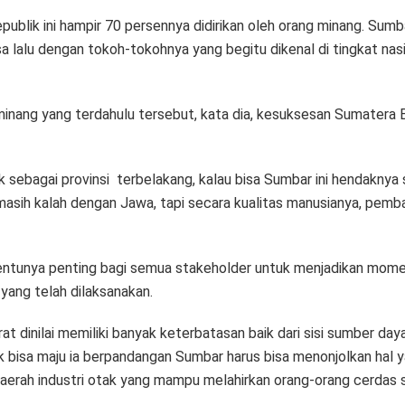
epublik ini hampir 70 persennya didirikan oleh orang minang. Sum
sa lalu dengan tokoh-tokohnya yang begitu dikenal di tingkat nas
inang yang terdahulu tersebut, kata dia, kesuksesan Sumatera Ba
k sebagai provinsi terbelakang, kalau bisa Sumbar ini hendaknya s
asih kalah dengan Jawa, tapi secara kualitas manusianya, pembangu
tentunya penting bagi semua stakeholder untuk menjadikan mome
yang telah dilaksanakan.
t dinilai memiliki banyak keterbatasan baik dari sisi sumber daya 
uk bisa maju ia berpandangan Sumbar harus bisa menonjolkan hal ya
 daerah industri otak yang mampu melahirkan orang-orang cerdas