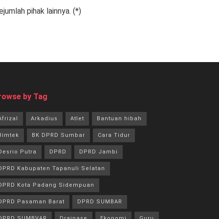
mlah pihak lainnya. (*)
rowse by Tag
Afrizal
Arkadius
Atlet
Bantuan hibah
Bimtek
BK DPRD Sumbar
Cara Tidur
Desrio Putra
DPRD
DPRD Jambi
DPRD Kabupaten Tapanuli Selatan
DPRD Kota Padang Sidempuan
DPRD Pasaman Barat
DPRD SUMBAR
DPRD SUMBVAR
Drainase
Ekonomi
Guru