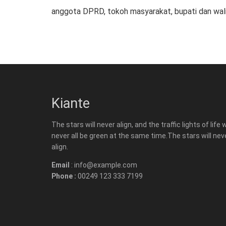
anggota DPRD, tokoh masyarakat, bupati dan wali
Kiante
The stars will never align, and the traffic lights of life w
never all be green at the same time.The stars will nev
align.
Email
: info@example.com
Phone :
00249 123 333 7199