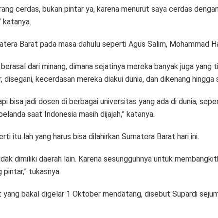
ng cerdas, bukan pintar ya, karena menurut saya cerdas dengan p
” katanya.
atera Barat pada masa dahulu seperti Agus Salim, Mohammad Hat
erasal dari minang, dimana sejatinya mereka banyak juga yang ti
disegani, kecerdasan mereka diakui dunia, dan dikenang hingga sa
pi bisa jadi dosen di berbagai universitas yang ada di dunia, seper
anda saat Indonesia masih dijajah,” katanya.
itu lah yang harus bisa dilahirkan Sumatera Barat hari ini.
 tidak dimiliki daerah lain. Karena sesungguhnya untuk membangk
pintar,” tukasnya.
yang bakal digelar 1 Oktober mendatang, disebut Supardi sejumla