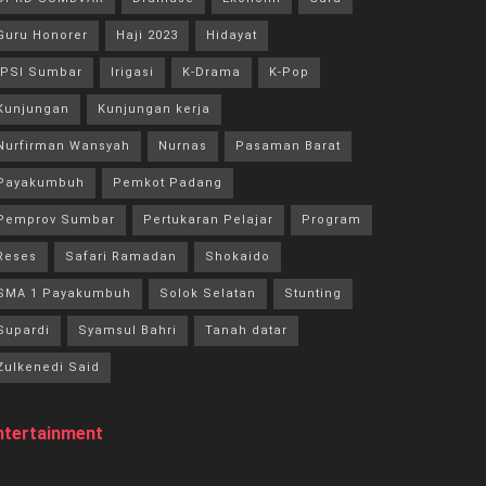
Guru Honorer
Haji 2023
Hidayat
IPSI Sumbar
Irigasi
K-Drama
K-Pop
Kunjungan
Kunjungan kerja
Nurfirman Wansyah
Nurnas
Pasaman Barat
Payakumbuh
Pemkot Padang
Pemprov Sumbar
Pertukaran Pelajar
Program
Reses
Safari Ramadan
Shokaido
SMA 1 Payakumbuh
Solok Selatan
Stunting
Supardi
Syamsul Bahri
Tanah datar
Zulkenedi Said
ntertainment