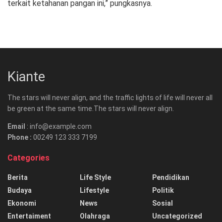
terkait ketahanan pangan ini,” pungkasnya.
Kiante
The stars will never align, and the traffic lights of life will never all
be green at the same time.The stars will never align.
Email
: info@example.com
Phone :
00249 123 333 7199
Categories
Berita
Life Style
Pendidikan
Budaya
Lifestyle
Politik
Ekonomi
News
Sosial
Entertaiment
Olahraga
Uncategorized