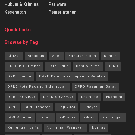
Hukum & Kriminal
Pariwara
Kesehatan
Pemerintahan
Quick Links
Browse by Tag
Afrizal
Arkadius
Atlet
Bantuan hibah
Bimtek
BK DPRD Sumbar
Cara Tidur
Desrio Putra
DPRD
DPRD Jambi
DPRD Kabupaten Tapanuli Selatan
DPRD Kota Padang Sidempuan
DPRD Pasaman Barat
DPRD SUMBAR
DPRD SUMBVAR
Drainase
Ekonomi
Guru
Guru Honorer
Haji 2023
Hidayat
IPSI Sumbar
Irigasi
K-Drama
K-Pop
Kunjungan
Kunjungan kerja
Nurfirman Wansyah
Nurnas