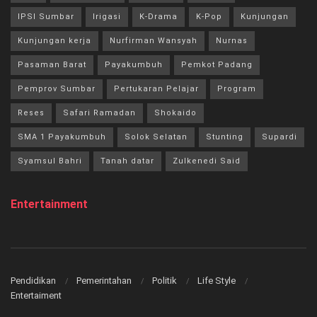
IPSI Sumbar
Irigasi
K-Drama
K-Pop
Kunjungan
Kunjungan kerja
Nurfirman Wansyah
Nurnas
Pasaman Barat
Payakumbuh
Pemkot Padang
Pemprov Sumbar
Pertukaran Pelajar
Program
Reses
Safari Ramadan
Shokaido
SMA 1 Payakumbuh
Solok Selatan
Stunting
Supardi
Syamsul Bahri
Tanah datar
Zulkenedi Said
Entertainment
Pendidikan
Pemerintahan
Politik
Life Style
Entertaiment