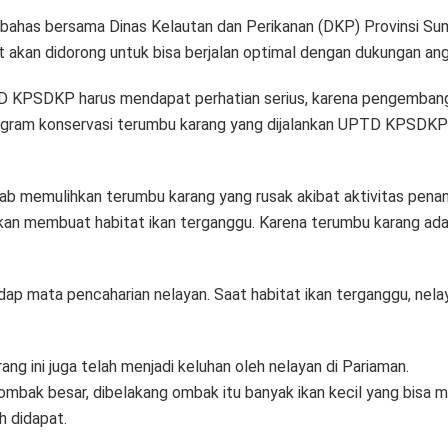
ibahas bersama Dinas Kelautan dan Perikanan (DKP) Provinsi Sumba
akan didorong untuk bisa berjalan optimal dengan dukungan angg
D KPSDKP harus mendapat perhatian serius, karena pengembang
ogram konservasi terumbu karang yang dijalankan UPTD KPSDKP 
 memulihkan terumbu karang yang rusak akibat aktivitas penang
n akan membuat habitat ikan terganggu. Karena terumbu karang ad
ap mata pencaharian nelayan. Saat habitat ikan terganggu, ne
g ini juga telah menjadi keluhan oleh nelayan di Pariaman.
mbak besar, dibelakang ombak itu banyak ikan kecil yang bisa m
h didapat.