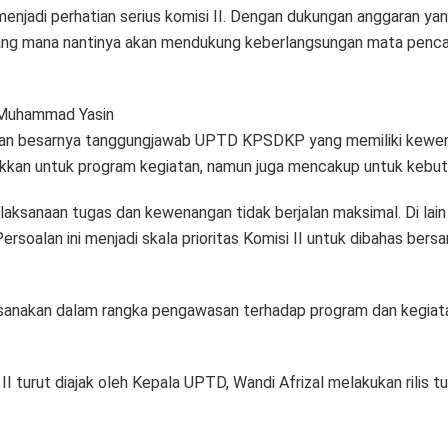
njadi perhatian serius komisi II. Dengan dukungan anggaran ya
ng mana nantinya akan mendukung keberlangsungan mata pencahar
 Muhammad Yasin
an besarnya tanggungjawab UPTD KPSDKP yang memiliki kewenang
kkan untuk program kegiatan, namun juga mencakup untuk kebutu
ksanaan tugas dan kewenangan tidak berjalan maksimal. Di lain s
rsoalan ini menjadi skala prioritas Komisi II untuk dibahas ber
sanakan dalam rangka pengawasan terhadap program dan kegiata
I turut diajak oleh Kepala UPTD, Wandi Afrizal melakukan rilis t