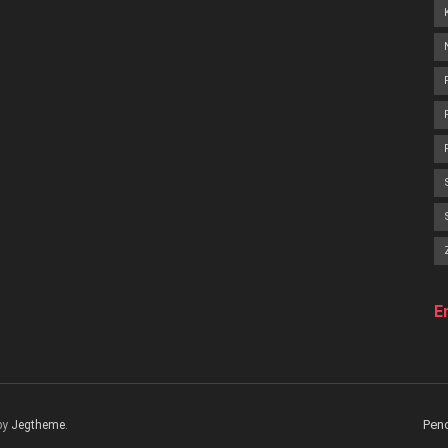
E
Pen
by
Jegtheme
.