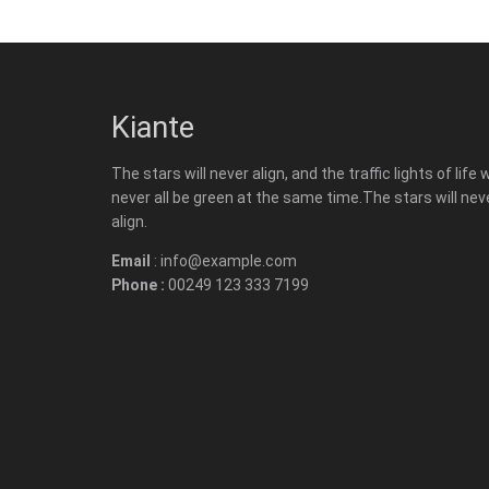
Kiante
The stars will never align, and the traffic lights of life w
never all be green at the same time.The stars will nev
align.
Email
: info@example.com
Phone :
00249 123 333 7199