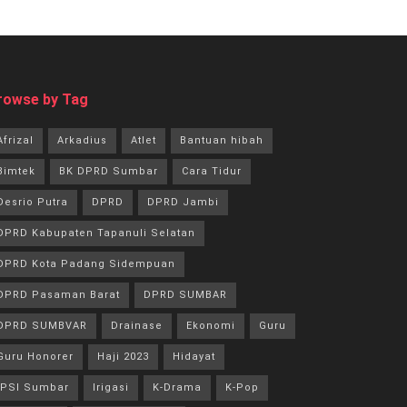
rowse by Tag
Afrizal
Arkadius
Atlet
Bantuan hibah
Bimtek
BK DPRD Sumbar
Cara Tidur
Desrio Putra
DPRD
DPRD Jambi
DPRD Kabupaten Tapanuli Selatan
DPRD Kota Padang Sidempuan
DPRD Pasaman Barat
DPRD SUMBAR
DPRD SUMBVAR
Drainase
Ekonomi
Guru
Guru Honorer
Haji 2023
Hidayat
IPSI Sumbar
Irigasi
K-Drama
K-Pop