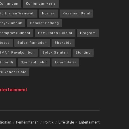
Kunjungan
Kunjungan kerja
Nurfirman Wansyah
Nurnas
Pasaman Barat
Payakumbuh
Pemkot Padang
Pemprov Sumbar
Pertukaran Pelajar
Program
Reses
Safari Ramadan
Shokaido
SMA 1 Payakumbuh
Solok Selatan
Stunting
Supardi
Syamsul Bahri
Tanah datar
Zulkenedi Said
ntertainment
didikan
Pemerintahan
Politik
Life Style
Entertaiment