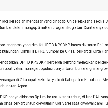
 jadi persoalan mendasar yang dihadapi Unit Pelaksana Teknis
umbar dalam mengoptimalkan program kegiatan. Diantaranya s
ar, anggaran yang dimiliki UPTD KPSDKP hanya dikisaran Rp1 m
unjungan Komisi II DPRD Sumbar ke UPTD terkait di Kota Pari
 mengatakan, UPTD KPSDKP berperan penting melakukan pengelol
rsebut yakni, menjaga populasi penyu, terumbu karang, mangrove
wenangan di 7 kabupaten/kota, yaitu di Kabupaten Kepulauan Men
Kabupaten Agam.
anya dikisaran Rp1 miliar untuk satu tahun, di luar DAU yang ad
a dinas terkait untuk dievaluasi,” ujar Varel saat diwawancarai, K