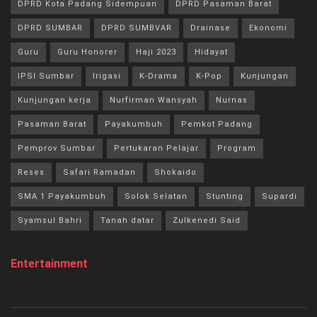
DPRD Kota Padang Sidempuan
DPRD Pasaman Barat
DPRD SUMBAR
DPRD SUMBVAR
Drainase
Ekonomi
Guru
Guru Honorer
Haji 2023
Hidayat
IPSI Sumbar
Irigasi
K-Drama
K-Pop
Kunjungan
Kunjungan kerja
Nurfirman Wansyah
Nurnas
Pasaman Barat
Payakumbuh
Pemkot Padang
Pemprov Sumbar
Pertukaran Pelajar
Program
Reses
Safari Ramadan
Shokaido
SMA 1 Payakumbuh
Solok Selatan
Stunting
Supardi
Syamsul Bahri
Tanah datar
Zulkenedi Said
Entertainment