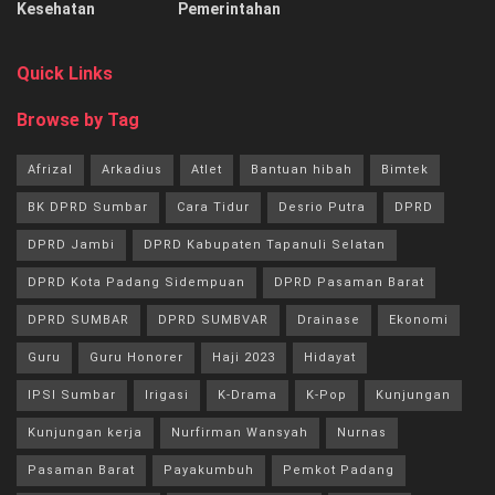
Kesehatan
Pemerintahan
Quick Links
Browse by Tag
Afrizal
Arkadius
Atlet
Bantuan hibah
Bimtek
BK DPRD Sumbar
Cara Tidur
Desrio Putra
DPRD
DPRD Jambi
DPRD Kabupaten Tapanuli Selatan
DPRD Kota Padang Sidempuan
DPRD Pasaman Barat
DPRD SUMBAR
DPRD SUMBVAR
Drainase
Ekonomi
Guru
Guru Honorer
Haji 2023
Hidayat
IPSI Sumbar
Irigasi
K-Drama
K-Pop
Kunjungan
Kunjungan kerja
Nurfirman Wansyah
Nurnas
Pasaman Barat
Payakumbuh
Pemkot Padang