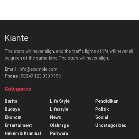
Kiante
The stars will never align, and the traffic lights of life will never all
be green at the same time.The stars will never align.
Email
: info@example.com
Phone :
00249 123 333 7199
Categories
Berita
Life Style
Pendidikan
Budaya
Lifestyle
Politik
Ekonomi
News
Sosial
Entertaiment
Olahraga
Uncategorized
Hukum & Kriminal
Pariwara