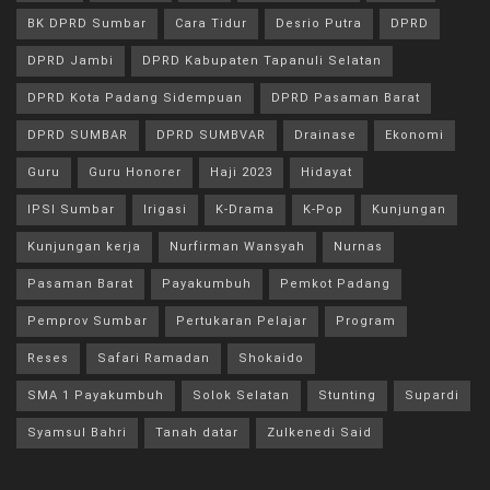
BK DPRD Sumbar
Cara Tidur
Desrio Putra
DPRD
DPRD Jambi
DPRD Kabupaten Tapanuli Selatan
DPRD Kota Padang Sidempuan
DPRD Pasaman Barat
DPRD SUMBAR
DPRD SUMBVAR
Drainase
Ekonomi
Guru
Guru Honorer
Haji 2023
Hidayat
IPSI Sumbar
Irigasi
K-Drama
K-Pop
Kunjungan
Kunjungan kerja
Nurfirman Wansyah
Nurnas
Pasaman Barat
Payakumbuh
Pemkot Padang
Pemprov Sumbar
Pertukaran Pelajar
Program
Reses
Safari Ramadan
Shokaido
SMA 1 Payakumbuh
Solok Selatan
Stunting
Supardi
Syamsul Bahri
Tanah datar
Zulkenedi Said