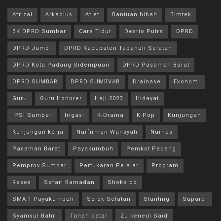
Afrizal
Arkadius
Atlet
Bantuan hibah
Bimtek
BK DPRD Sumbar
Cara Tidur
Desrio Putra
DPRD
DPRD Jambi
DPRD Kabupaten Tapanuli Selatan
DPRD Kota Padang Sidempuan
DPRD Pasaman Barat
DPRD SUMBAR
DPRD SUMBVAR
Drainase
Ekonomi
Guru
Guru Honorer
Haji 2023
Hidayat
IPSI Sumbar
Irigasi
K-Drama
K-Pop
Kunjungan
Kunjungan kerja
Nurfirman Wansyah
Nurnas
Pasaman Barat
Payakumbuh
Pemkot Padang
Pemprov Sumbar
Pertukaran Pelajar
Program
Reses
Safari Ramadan
Shokaido
SMA 1 Payakumbuh
Solok Selatan
Stunting
Supardi
Syamsul Bahri
Tanah datar
Zulkenedi Said