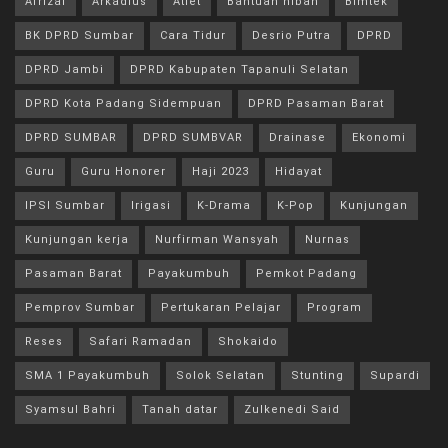
Afrizal
Arkadius
Atlet
Bantuan hibah
Bimtek
BK DPRD Sumbar
Cara Tidur
Desrio Putra
DPRD
DPRD Jambi
DPRD Kabupaten Tapanuli Selatan
DPRD Kota Padang Sidempuan
DPRD Pasaman Barat
DPRD SUMBAR
DPRD SUMBVAR
Drainase
Ekonomi
Guru
Guru Honorer
Haji 2023
Hidayat
IPSI Sumbar
Irigasi
K-Drama
K-Pop
Kunjungan
Kunjungan kerja
Nurfirman Wansyah
Nurnas
Pasaman Barat
Payakumbuh
Pemkot Padang
Pemprov Sumbar
Pertukaran Pelajar
Program
Reses
Safari Ramadan
Shokaido
SMA 1 Payakumbuh
Solok Selatan
Stunting
Supardi
Syamsul Bahri
Tanah datar
Zulkenedi Said