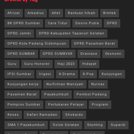
Afrizal
Arkadius
Atlet
Bantuan hibah
Bimtek
BK DPRD Sumbar
Cara Tidur
Desrio Putra
DPRD
DPRD Jambi
DPRD Kabupaten Tapanuli Selatan
DPRD Kota Padang Sidempuan
DPRD Pasaman Barat
DPRD SUMBAR
DPRD SUMBVAR
Drainase
Ekonomi
Guru
Guru Honorer
Haji 2023
Hidayat
IPSI Sumbar
Irigasi
K-Drama
K-Pop
Kunjungan
Kunjungan kerja
Nurfirman Wansyah
Nurnas
Pasaman Barat
Payakumbuh
Pemkot Padang
Pemprov Sumbar
Pertukaran Pelajar
Program
Reses
Safari Ramadan
Shokaido
SMA 1 Payakumbuh
Solok Selatan
Stunting
Supardi