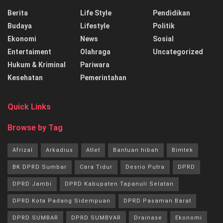
Berita
Life Style
Pendidikan
Budaya
Lifestyle
Politik
Ekonomi
News
Sosial
Entertaiment
Olahraga
Uncategorized
Hukum & Kriminal
Pariwara
Kesehatan
Pemerintahan
Quick Links
Browse by Tag
Afrizal
Arkadius
Atlet
Bantuan hibah
Bimtek
BK DPRD Sumbar
Cara Tidur
Desrio Putra
DPRD
DPRD Jambi
DPRD Kabupaten Tapanuli Selatan
DPRD Kota Padang Sidempuan
DPRD Pasaman Barat
DPRD SUMBAR
DPRD SUMBVAR
Drainase
Ekonomi