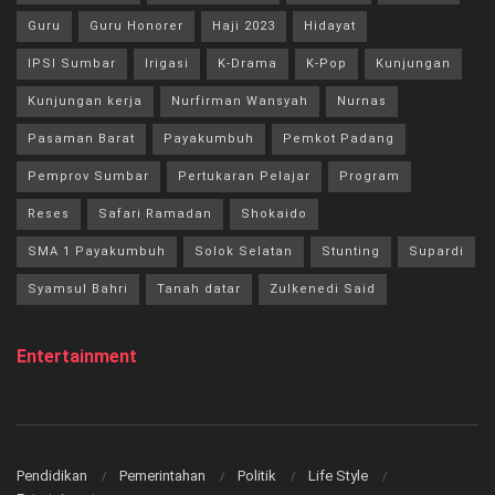
Guru
Guru Honorer
Haji 2023
Hidayat
IPSI Sumbar
Irigasi
K-Drama
K-Pop
Kunjungan
Kunjungan kerja
Nurfirman Wansyah
Nurnas
Pasaman Barat
Payakumbuh
Pemkot Padang
Pemprov Sumbar
Pertukaran Pelajar
Program
Reses
Safari Ramadan
Shokaido
SMA 1 Payakumbuh
Solok Selatan
Stunting
Supardi
Syamsul Bahri
Tanah datar
Zulkenedi Said
Entertainment
Pendidikan
Pemerintahan
Politik
Life Style