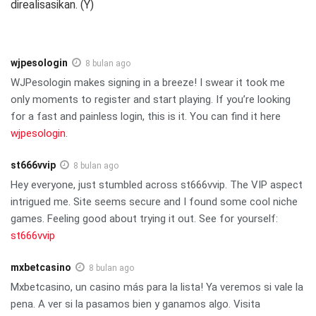
direalisasikan. (Y)
wjpesologin
8 bulan ago
WJPesologin makes signing in a breeze! I swear it took me
only moments to register and start playing. If you’re looking
for a fast and painless login, this is it. You can find it here
wjpesologin
.
st666vvip
8 bulan ago
Hey everyone, just stumbled across st666vvip. The VIP aspect
intrigued me. Site seems secure and I found some cool niche
games. Feeling good about trying it out. See for yourself:
st666vvip
mxbetcasino
8 bulan ago
Mxbetcasino, un casino más para la lista! Ya veremos si vale la
pena. A ver si la pasamos bien y ganamos algo. Visita