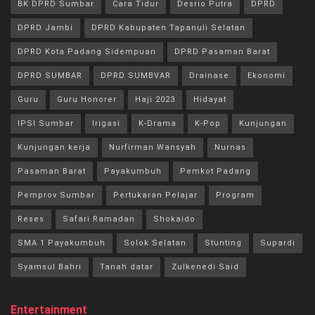
BK DPRD Sumbar
Cara Tidur
Desrio Putra
DPRD
DPRD Jambi
DPRD Kabupaten Tapanuli Selatan
DPRD Kota Padang Sidempuan
DPRD Pasaman Barat
DPRD SUMBAR
DPRD SUMBVAR
Drainase
Ekonomi
Guru
Guru Honorer
Haji 2023
Hidayat
IPSI Sumbar
Irigasi
K-Drama
K-Pop
Kunjungan
Kunjungan kerja
Nurfirman Wansyah
Nurnas
Pasaman Barat
Payakumbuh
Pemkot Padang
Pemprov Sumbar
Pertukaran Pelajar
Program
Reses
Safari Ramadan
Shokaido
SMA 1 Payakumbuh
Solok Selatan
Stunting
Supardi
Syamsul Bahri
Tanah datar
Zulkenedi Said
Entertainment