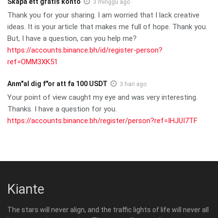
Skapa ett gratis konto
3 minggu ago
Thank you for your sharing. I am worried that I lack creative
ideas. It is your article that makes me full of hope. Thank you.
But, I have a question, can you help me?
https://accounts.binance.bh/id/register-person?
ref=OMM3XK51
Anm"al dig f"or att fa 100 USDT
3 hari ago
Your point of view caught my eye and was very interesting.
Thanks. I have a question for you.
https://accounts.binance.bh/register/person?ref=IHJUI7TF
Kiante
The stars will never align, and the traffic lights of life will never all