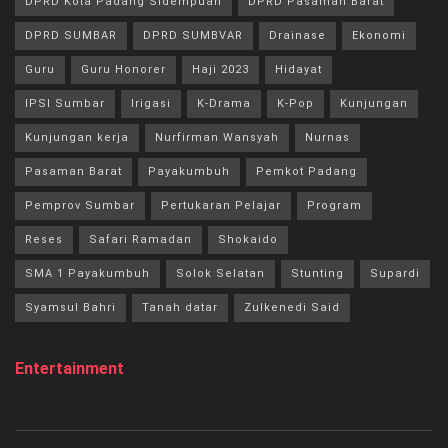
DPRD Kota Padang Sidempuan
DPRD Pasaman Barat
DPRD SUMBAR
DPRD SUMBVAR
Drainase
Ekonomi
Guru
Guru Honorer
Haji 2023
Hidayat
IPSI Sumbar
Irigasi
K-Drama
K-Pop
Kunjungan
Kunjungan kerja
Nurfirman Wansyah
Nurnas
Pasaman Barat
Payakumbuh
Pemkot Padang
Pemprov Sumbar
Pertukaran Pelajar
Program
Reses
Safari Ramadan
Shokaido
SMA 1 Payakumbuh
Solok Selatan
Stunting
Supardi
Syamsul Bahri
Tanah datar
Zulkenedi Said
Entertainment