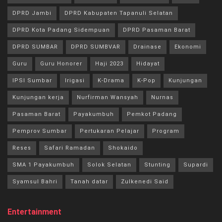
DPRD Jambi
DPRD Kabupaten Tapanuli Selatan
DPRD Kota Padang Sidempuan
DPRD Pasaman Barat
DPRD SUMBAR
DPRD SUMBVAR
Drainase
Ekonomi
Guru
Guru Honorer
Haji 2023
Hidayat
IPSI Sumbar
Irigasi
K-Drama
K-Pop
Kunjungan
Kunjungan kerja
Nurfirman Wansyah
Nurnas
Pasaman Barat
Payakumbuh
Pemkot Padang
Pemprov Sumbar
Pertukaran Pelajar
Program
Reses
Safari Ramadan
Shokaido
SMA 1 Payakumbuh
Solok Selatan
Stunting
Supardi
Syamsul Bahri
Tanah datar
Zulkenedi Said
Entertainment