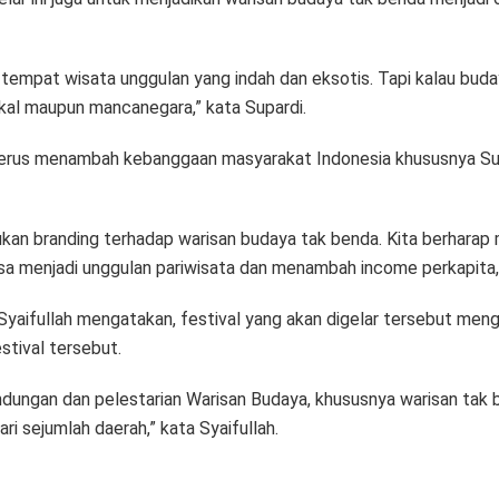
 tempat wisata unggulan yang indah dan eksotis. Tapi kalau buda
okal maupun mancanegara,” kata Supardi.
at terus menambah kebanggaan masyarakat Indonesia khususnya S
kukan branding terhadap warisan budaya tak benda. Kita berharap
sa menjadi unggulan pariwisata dan menambah income perkapita, 
yaifullah mengatakan, festival yang akan digelar tersebut men
stival tersebut.
ndungan dan pelestarian Warisan Budaya, khususnya warisan tak b
i sejumlah daerah,” kata Syaifullah.