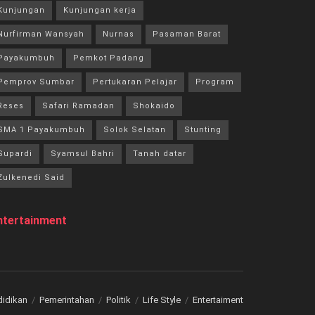
Kunjungan
Kunjungan kerja
Nurfirman Wansyah
Nurnas
Pasaman Barat
Payakumbuh
Pemkot Padang
Pemprov Sumbar
Pertukaran Pelajar
Program
Reses
Safari Ramadan
Shokaido
SMA 1 Payakumbuh
Solok Selatan
Stunting
Supardi
Syamsul Bahri
Tanah datar
Zulkenedi Said
ntertainment
didikan
Pemerintahan
Politik
Life Style
Entertaiment