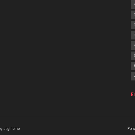
E
Pen
by
Jegtheme
.