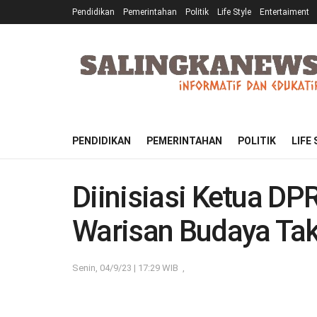
Pendidikan
Pemerintahan
Politik
Life Style
Entertaiment
PENDIDIKAN
PEMERINTAHAN
POLITIK
LIFE
Diinisiasi Ketua DP
Warisan Budaya Ta
Senin, 04/9/23 | 17:29 WIB
,