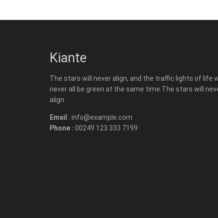
Kiante
The stars will never align, and the traffic lights of life w
never all be green at the same time.The stars will nev
align.
Email
: info@example.com
Phone :
00249 123 333 7199