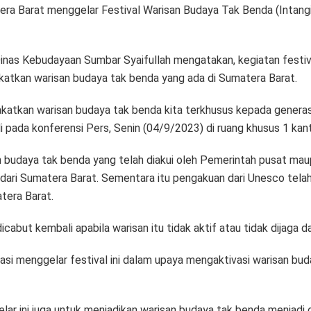
ra Barat menggelar Festival Warisan Budaya Tak Benda (Intangib
nas Kebudayaan Sumbar Syaifullah mengatakan, kegiatan festiv
atkan warisan budaya tak benda yang ada di Sumatera Barat.
katkan warisan budaya tak benda kita terkhusus kepada generas
di pada konferensi Pers, Senin (04/9/2023) di ruang khusus 1 k
n budaya tak benda yang telah diakui oleh Pemerintah pusat maup
dari Sumatera Barat. Sementara itu pengakuan dari Unesco tela
atera Barat.
but kembali apabila warisan itu tidak aktif atau tidak dijaga dan
siasi menggelar festival ini dalam upaya mengaktivasi warisan 
elar ini juga untuk menjadikan warisan budaya tak benda menjadi