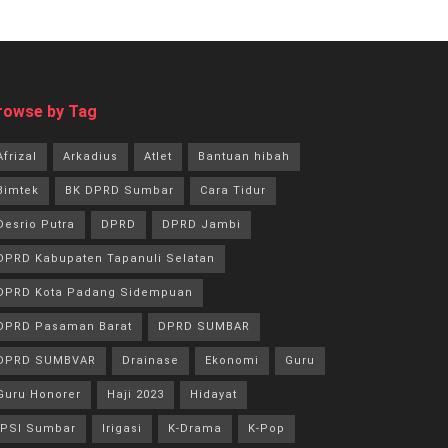
rowse by Tag
Afrizal
Arkadius
Atlet
Bantuan hibah
Bimtek
BK DPRD Sumbar
Cara Tidur
Desrio Putra
DPRD
DPRD Jambi
DPRD Kabupaten Tapanuli Selatan
DPRD Kota Padang Sidempuan
DPRD Pasaman Barat
DPRD SUMBAR
DPRD SUMBVAR
Drainase
Ekonomi
Guru
Guru Honorer
Haji 2023
Hidayat
IPSI Sumbar
Irigasi
K-Drama
K-Pop