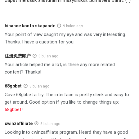
dapat merusak silaturahmi masyarakat Sumatera Barat. (*)
binance konto skapande
9 bulan ago
Your point of view caught my eye and was very interesting.
Thanks. I have a question for you.
注册免费账户
8 bulan ago
Your article helped me a lot, is there any more related
content? Thanks!
68gbbet
8 bulan ago
Gave 68gbbet a try. The interface is pretty sleek and easy to
get around. Good option if you like to change things up:
68gbbet
!
cwinzaffiliate
8 bulan ago
Looking into cwinzaffiliate program. Heard they have a good