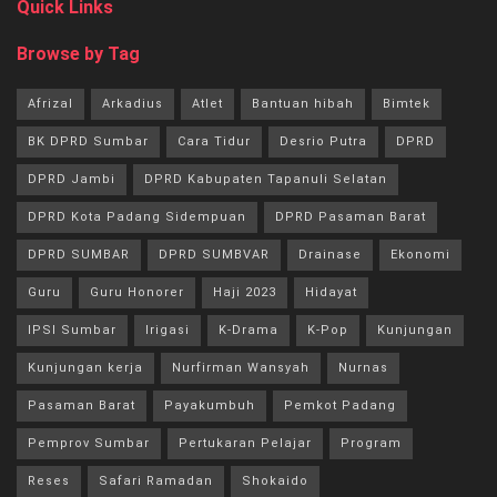
Quick Links
Browse by Tag
Afrizal
Arkadius
Atlet
Bantuan hibah
Bimtek
BK DPRD Sumbar
Cara Tidur
Desrio Putra
DPRD
DPRD Jambi
DPRD Kabupaten Tapanuli Selatan
DPRD Kota Padang Sidempuan
DPRD Pasaman Barat
DPRD SUMBAR
DPRD SUMBVAR
Drainase
Ekonomi
Guru
Guru Honorer
Haji 2023
Hidayat
IPSI Sumbar
Irigasi
K-Drama
K-Pop
Kunjungan
Kunjungan kerja
Nurfirman Wansyah
Nurnas
Pasaman Barat
Payakumbuh
Pemkot Padang
Pemprov Sumbar
Pertukaran Pelajar
Program
Reses
Safari Ramadan
Shokaido