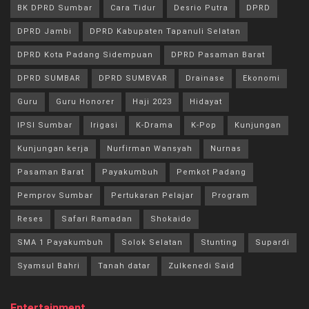
BK DPRD Sumbar
Cara Tidur
Desrio Putra
DPRD
DPRD Jambi
DPRD Kabupaten Tapanuli Selatan
DPRD Kota Padang Sidempuan
DPRD Pasaman Barat
DPRD SUMBAR
DPRD SUMBVAR
Drainase
Ekonomi
Guru
Guru Honorer
Haji 2023
Hidayat
IPSI Sumbar
Irigasi
K-Drama
K-Pop
Kunjungan
Kunjungan kerja
Nurfirman Wansyah
Nurnas
Pasaman Barat
Payakumbuh
Pemkot Padang
Pemprov Sumbar
Pertukaran Pelajar
Program
Reses
Safari Ramadan
Shokaido
SMA 1 Payakumbuh
Solok Selatan
Stunting
Supardi
Syamsul Bahri
Tanah datar
Zulkenedi Said
Entertainment