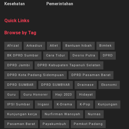
Kesehatan
Pemerintahan
Quick Links
Browse by Tag
Afrizal
Arkadius
Atlet
Bantuan hibah
Bimtek
BK DPRD Sumbar
Cara Tidur
Desrio Putra
DPRD
DPRD Jambi
DPRD Kabupaten Tapanuli Selatan
DPRD Kota Padang Sidempuan
DPRD Pasaman Barat
DPRD SUMBAR
DPRD SUMBVAR
Drainase
Ekonomi
Guru
Guru Honorer
Haji 2023
Hidayat
IPSI Sumbar
Irigasi
K-Drama
K-Pop
Kunjungan
Kunjungan kerja
Nurfirman Wansyah
Nurnas
Pasaman Barat
Payakumbuh
Pemkot Padang