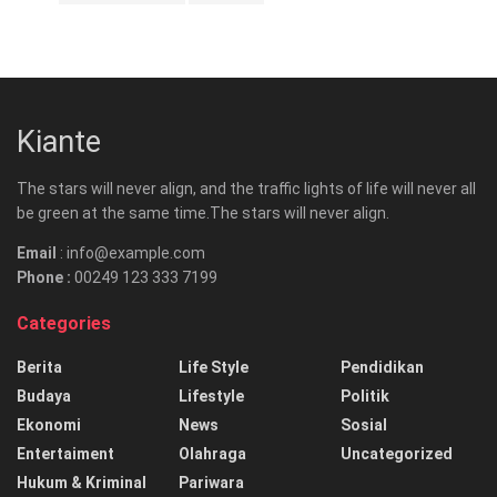
Kiante
The stars will never align, and the traffic lights of life will never all
be green at the same time.The stars will never align.
Email
: info@example.com
Phone :
00249 123 333 7199
Categories
Berita
Life Style
Pendidikan
Budaya
Lifestyle
Politik
Ekonomi
News
Sosial
Entertaiment
Olahraga
Uncategorized
Hukum & Kriminal
Pariwara