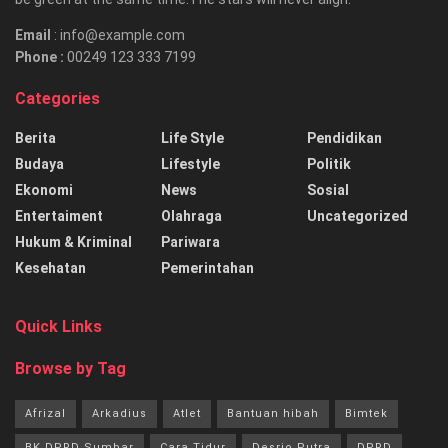
Email
: info@example.com
Phone :
00249 123 333 7199
Categories
Berita
Life Style
Pendidikan
Budaya
Lifestyle
Politik
Ekonomi
News
Sosial
Entertaiment
Olahraga
Uncategorized
Hukum & Kriminal
Pariwara
Kesehatan
Pemerintahan
Quick Links
Browse by Tag
Afrizal
Arkadius
Atlet
Bantuan hibah
Bimtek
BK DPRD Sumbar
Cara Tidur
Desrio Putra
DPRD