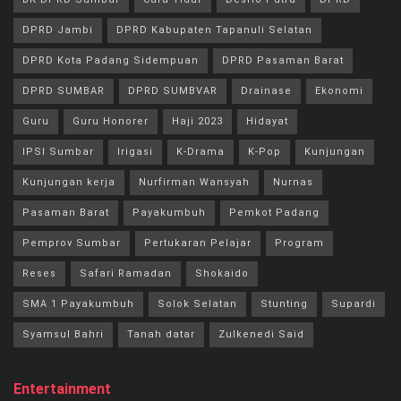
DPRD Jambi
DPRD Kabupaten Tapanuli Selatan
DPRD Kota Padang Sidempuan
DPRD Pasaman Barat
DPRD SUMBAR
DPRD SUMBVAR
Drainase
Ekonomi
Guru
Guru Honorer
Haji 2023
Hidayat
IPSI Sumbar
Irigasi
K-Drama
K-Pop
Kunjungan
Kunjungan kerja
Nurfirman Wansyah
Nurnas
Pasaman Barat
Payakumbuh
Pemkot Padang
Pemprov Sumbar
Pertukaran Pelajar
Program
Reses
Safari Ramadan
Shokaido
SMA 1 Payakumbuh
Solok Selatan
Stunting
Supardi
Syamsul Bahri
Tanah datar
Zulkenedi Said
Entertainment