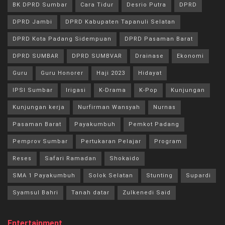
BK DPRD Sumbar
Cara Tidur
Desrio Putra
DPRD
DPRD Jambi
DPRD Kabupaten Tapanuli Selatan
DPRD Kota Padang Sidempuan
DPRD Pasaman Barat
DPRD SUMBAR
DPRD SUMBVAR
Drainase
Ekonomi
Guru
Guru Honorer
Haji 2023
Hidayat
IPSI Sumbar
Irigasi
K-Drama
K-Pop
Kunjungan
Kunjungan kerja
Nurfirman Wansyah
Nurnas
Pasaman Barat
Payakumbuh
Pemkot Padang
Pemprov Sumbar
Pertukaran Pelajar
Program
Reses
Safari Ramadan
Shokaido
SMA 1 Payakumbuh
Solok Selatan
Stunting
Supardi
Syamsul Bahri
Tanah datar
Zulkenedi Said
Entertainment