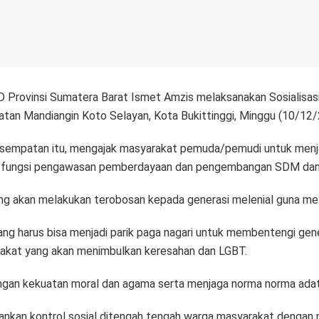
 Provinsi Sumatera Barat Ismet Amzis melaksanakan Sosialisa
an Mandiangin Koto Selayan, Kota Bukittinggi, Minggu (10/12/
esempatan itu, mengajak masyarakat pemuda/pemudi untuk menja
n fungsi pengawasan pemberdayaan dan pengembangan SDM dan 
ang akan melakukan terobosan kepada generasi melenial guna me
ng harus bisa menjadi parik paga nagari untuk membentengi gen
rakat yang akan menimbulkan keresahan dan LGBT.
ngan kekuatan moral dan agama serta menjaga norma norma ada
lankan kontrol sosial ditengah tengah warga masyarakat denga