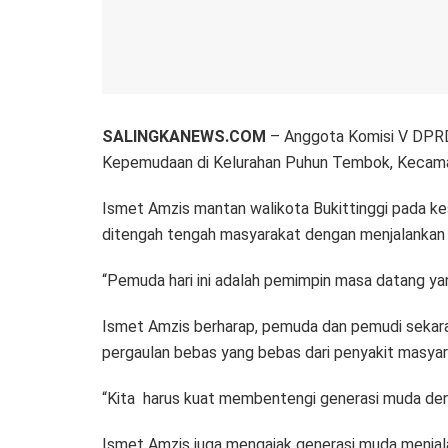
SALINGKANEWS.COM
– Anggota Komisi V DPRD
Kepemudaan di Kelurahan Puhun Tembok, Kecamat
Ismet Amzis mantan walikota Bukittinggi pada k
ditengah tengah masyarakat dengan menjalanka
“Pemuda hari ini adalah pemimpin masa datang y
Ismet Amzis berharap, pemuda dan pemudi sekara
pergaulan bebas yang bebas dari penyakit masya
“Kita harus kuat membentengi generasi muda de
Ismet Amzis juga mengajak generasi muda menja