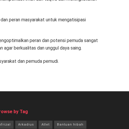
n dan peran masyarakat untuk mengatisipasi
 mengoptimalkan peran dan potensi pemuda sangat
n agar berkualitas dan unggul daya saing.
asyarakat dan pemuda pemudi.
rowse by Tag
Afrizal
Arkadius
Atlet
Bantuan hibah