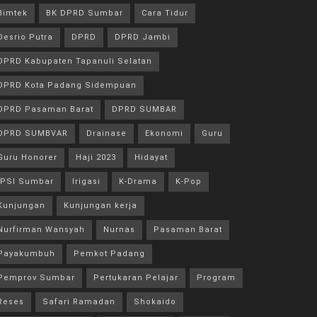
Bimtek
BK DPRD Sumbar
Cara Tidur
Desrio Putra
DPRD
DPRD Jambi
DPRD Kabupaten Tapanuli Selatan
DPRD Kota Padang Sidempuan
DPRD Pasaman Barat
DPRD SUMBAR
DPRD SUMBVAR
Drainase
Ekonomi
Guru
Guru Honorer
Haji 2023
Hidayat
IPSI Sumbar
Irigasi
K-Drama
K-Pop
Kunjungan
Kunjungan kerja
Nurfirman Wansyah
Nurnas
Pasaman Barat
Payakumbuh
Pemkot Padang
Pemprov Sumbar
Pertukaran Pelajar
Program
Reses
Safari Ramadan
Shokaido