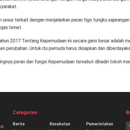
syarakat.
an unsur terkait dengan menjalankan peran tigo tungku sajaranga
egas Ismet.
2 Tahun 2017 Tentang Kepemudaan ini secara garis besar adalah
gen perubahan. Untuk itu pemuda harus disiapkan dan diberdayaka
tingnya peran dan fungsi Kepemudaan tersebut dihadiri tokoh m
Categories
B
Berita
Kesehatan
Pemerintahan
ill