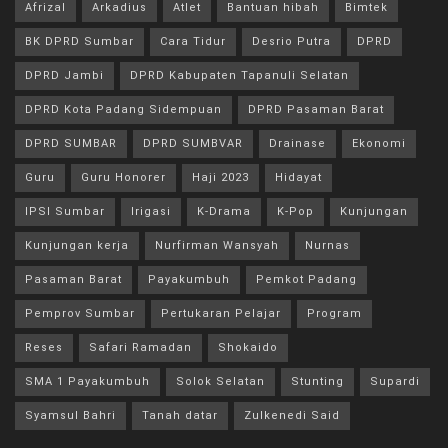
Afrizal
Arkadius
Atlet
Bantuan hibah
Bimtek
BK DPRD Sumbar
Cara Tidur
Desrio Putra
DPRD
DPRD Jambi
DPRD Kabupaten Tapanuli Selatan
DPRD Kota Padang Sidempuan
DPRD Pasaman Barat
DPRD SUMBAR
DPRD SUMBVAR
Drainase
Ekonomi
Guru
Guru Honorer
Haji 2023
Hidayat
IPSI Sumbar
Irigasi
K-Drama
K-Pop
Kunjungan
Kunjungan kerja
Nurfirman Wansyah
Nurnas
Pasaman Barat
Payakumbuh
Pemkot Padang
Pemprov Sumbar
Pertukaran Pelajar
Program
Reses
Safari Ramadan
Shokaido
SMA 1 Payakumbuh
Solok Selatan
Stunting
Supardi
Syamsul Bahri
Tanah datar
Zulkenedi Said