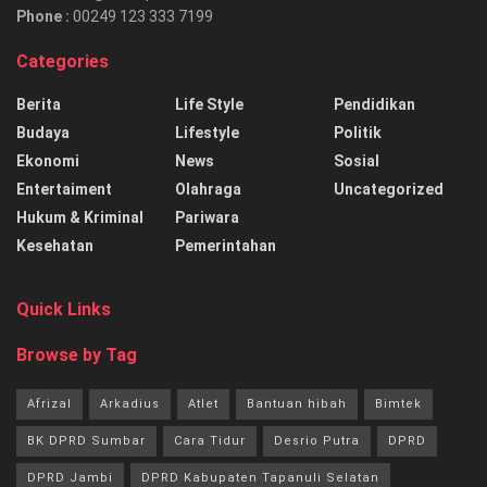
Phone :
00249 123 333 7199
Categories
Berita
Life Style
Pendidikan
Budaya
Lifestyle
Politik
Ekonomi
News
Sosial
Entertaiment
Olahraga
Uncategorized
Hukum & Kriminal
Pariwara
Kesehatan
Pemerintahan
Quick Links
Browse by Tag
Afrizal
Arkadius
Atlet
Bantuan hibah
Bimtek
BK DPRD Sumbar
Cara Tidur
Desrio Putra
DPRD
DPRD Jambi
DPRD Kabupaten Tapanuli Selatan