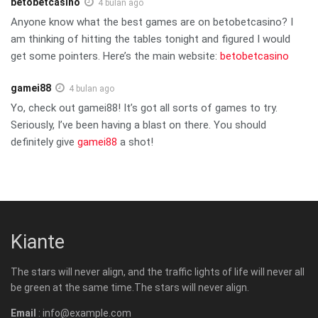
betobetcasino
4 bulan ago
Anyone know what the best games are on betobetcasino? I
am thinking of hitting the tables tonight and figured I would
get some pointers. Here’s the main website:
betobetcasino
gamei88
4 bulan ago
Yo, check out gamei88! It’s got all sorts of games to try.
Seriously, I’ve been having a blast on there. You should
definitely give
gamei88
a shot!
Kiante
The stars will never align, and the traffic lights of life will never all
be green at the same time.The stars will never align.
Email
: info@example.com