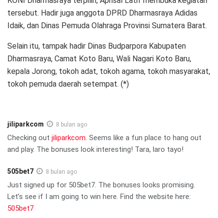
KONI Dharmasraya terpilih, Aprisal Latif membuka kegiatan
tersebut. Hadir juga anggota DPRD Dharmasraya Adidas
Idaik, dan Dinas Pemuda Olahraga Provinsi Sumatera Barat.
Selain itu, tampak hadir Dinas Budparpora Kabupaten
Dharmasraya, Camat Koto Baru, Wali Nagari Koto Baru,
kepala Jorong, tokoh adat, tokoh agama, tokoh masyarakat,
tokoh pemuda daerah setempat. (*)
jiliparkcom
8 bulan ago
Checking out
jiliparkcom
. Seems like a fun place to hang out
and play. The bonuses look interesting! Tara, laro tayo!
505bet7
8 bulan ago
Just signed up for 505bet7. The bonuses looks promising.
Let’s see if I am going to win here. Find the website here:
505bet7