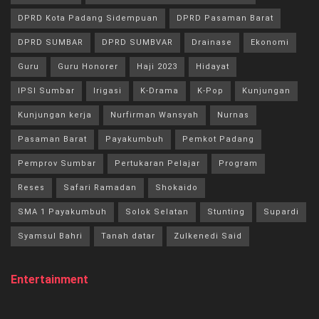
DPRD Kota Padang Sidempuan
DPRD Pasaman Barat
DPRD SUMBAR
DPRD SUMBVAR
Drainase
Ekonomi
Guru
Guru Honorer
Haji 2023
Hidayat
IPSI Sumbar
Irigasi
K-Drama
K-Pop
Kunjungan
Kunjungan kerja
Nurfirman Wansyah
Nurnas
Pasaman Barat
Payakumbuh
Pemkot Padang
Pemprov Sumbar
Pertukaran Pelajar
Program
Reses
Safari Ramadan
Shokaido
SMA 1 Payakumbuh
Solok Selatan
Stunting
Supardi
Syamsul Bahri
Tanah datar
Zulkenedi Said
Entertainment