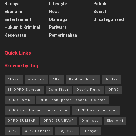
Budaya
Lifestyle
Politik
Ekonomi
News
Sosial
Entertaiment
Olahraga
Uncategorized
Hukum & Kriminal
Pariwara
Kesehatan
Pemerintahan
Quick Links
Browse by Tag
Afrizal
Arkadius
Atlet
Bantuan hibah
Bimtek
BK DPRD Sumbar
Cara Tidur
Desrio Putra
DPRD
DPRD Jambi
DPRD Kabupaten Tapanuli Selatan
DPRD Kota Padang Sidempuan
DPRD Pasaman Barat
DPRD SUMBAR
DPRD SUMBVAR
Drainase
Ekonomi
Guru
Guru Honorer
Haji 2023
Hidayat