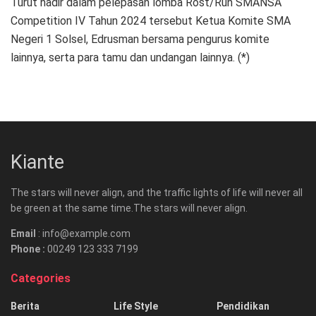
Turut hadir dalam pelepasan lomba Rost/Run SMANSA
Competition IV Tahun 2024 tersebut Ketua Komite SMA
Negeri 1 Solsel, Edrusman bersama pengurus komite
lainnya, serta para tamu dan undangan lainnya. (*)
Kiante
The stars will never align, and the traffic lights of life will never all
be green at the same time.The stars will never align.
Email
: info@example.com
Phone :
00249 123 333 7199
Categories
Berita
Life Style
Pendidikan