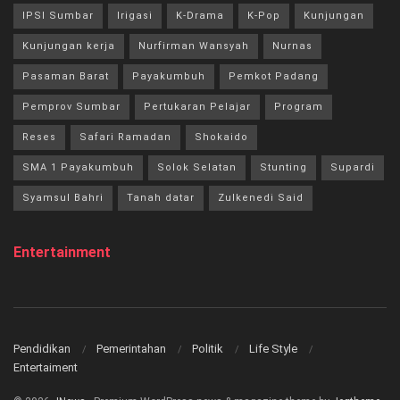
IPSI Sumbar
Irigasi
K-Drama
K-Pop
Kunjungan
Kunjungan kerja
Nurfirman Wansyah
Nurnas
Pasaman Barat
Payakumbuh
Pemkot Padang
Pemprov Sumbar
Pertukaran Pelajar
Program
Reses
Safari Ramadan
Shokaido
SMA 1 Payakumbuh
Solok Selatan
Stunting
Supardi
Syamsul Bahri
Tanah datar
Zulkenedi Said
Entertainment
Pendidikan
Pemerintahan
Politik
Life Style
Entertaiment