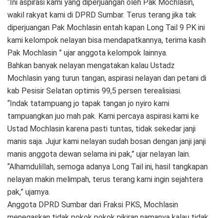
“Ini aspirasi kami yang diperjuangan oleh Pak Mochlasin,
wakil rakyat kami di DPRD Sumbar. Terus terang jika tak
diperjuangan Pak Mochlasin entah kapan Long Tail 9 PK ini
kami kelompok nelayan bisa mendapatkannya, terima kasih
Pak Mochlasin ” ujar anggota kelompok lainnya.
Bahkan banyak nelayan mengatakan kalau Ustadz
Mochlasin yang turun tangan, aspirasi nelayan dan petani di
kab Pesisir Selatan optimis 99,5 persen terealisiasi.
“Indak tatampuang jo tapak tangan jo nyiro kami
tampuangkan juo mah pak. Kami percaya aspirasi kami ke
Ustad Mochlasin karena pasti tuntas, tidak sekedar janji
manis saja. Jujur kami nelayan sudah bosan dengan janji janji
manis anggota dewan selama ini pak,” ujar nelayan lain.
“Alhamdulillah, semoga adanya Long Tail ini, hasil tangkapan
nelayan makin melimpah, terus terang kami ingin sejahtera
pak,” ujarnya.
Anggota DPRD Sumbar dari Fraksi PKS, Mochlasin
menegaskan tidak pokok pokok pikiran namanya kalau tidak