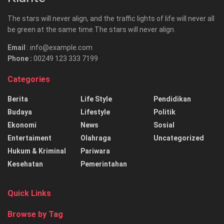
The stars will never align, and the traffic lights of life will never all
be green at the same time.The stars will never align.
Email
: info@example.com
Phone :
00249 123 333 7199
Categories
Berita
Life Style
Pendidikan
Budaya
Lifestyle
Politik
Ekonomi
News
Sosial
Entertaiment
Olahraga
Uncategorized
Hukum & Kriminal
Pariwara
Kesehatan
Pemerintahan
Quick Links
Browse by Tag