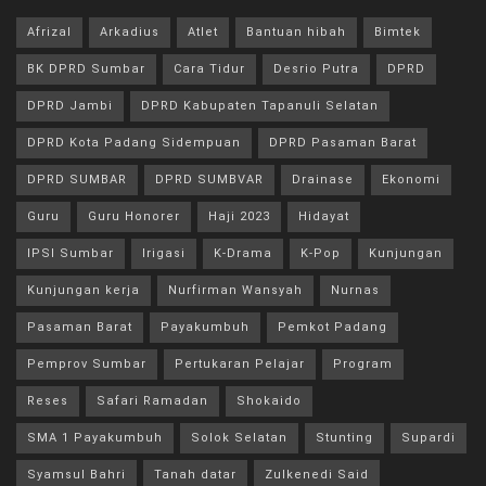
Afrizal
Arkadius
Atlet
Bantuan hibah
Bimtek
BK DPRD Sumbar
Cara Tidur
Desrio Putra
DPRD
DPRD Jambi
DPRD Kabupaten Tapanuli Selatan
DPRD Kota Padang Sidempuan
DPRD Pasaman Barat
DPRD SUMBAR
DPRD SUMBVAR
Drainase
Ekonomi
Guru
Guru Honorer
Haji 2023
Hidayat
IPSI Sumbar
Irigasi
K-Drama
K-Pop
Kunjungan
Kunjungan kerja
Nurfirman Wansyah
Nurnas
Pasaman Barat
Payakumbuh
Pemkot Padang
Pemprov Sumbar
Pertukaran Pelajar
Program
Reses
Safari Ramadan
Shokaido
SMA 1 Payakumbuh
Solok Selatan
Stunting
Supardi
Syamsul Bahri
Tanah datar
Zulkenedi Said