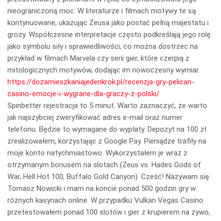
nieograniczoną moc. W literaturze i filmach motywy te są
kontynuowane, ukazując Zeusa jako postać pełną majestatu i
grozy. Współczesne interpretacje często podkreślają jego rolę
jako symbolu siły i sprawiedliwości, co można dostrzec na
przykład w filmach Marvela czy serii gier, które czerpią z
mitologicznych motywów, dodając im nowoczesny wymiar.
https://dozamieszkaniajedenkrok.pl/recenzja-gry-pelican-
casino-emocje-i-wygrane-dla-graczy-z-polski/
Spinbetter rejestracja to 5 minut. Warto zaznaczyć, że warto
jak najszybciej zweryfikować adres e-mail oraz numer
telefonu. Będzie to wymagane do wypłaty. Depozyt na 100 zł
zrealizowałem, korzystając z Google Pay. Pieniądze trafiły na
moje konto natychmiastowo. Wykorzystałem je wraz z
otrzymanym bonusem na slotach (Zeus vs. Hades Gods of
War, Hell Hot 100, Buffalo Gold Canyon). Cześć! Nazywam się
Tomasz Nowicki i mam na koncie ponad 500 godzin gry w
różnych kasynach online. W przypadku Vulkan Vegas Casino
przetestowałem ponad 100 slotów i gier z krupierem na żywo,