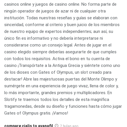
casinos online y juegos de casino online. No forma parte de
ningún operador de juegos de azar ni de cualquier otra
institución. Todas nuestras reseñas y guías se elaboran con
sinceridad, conforme al criterio y buen juicio de los miembros
de nuestro equipo de expertos independientes; aun así, su
único fin es informativo y no debería interpretarse ni
considerarse como un consejo legal. Antes de jugar en el
casino elegido siempre deberías asegurarte de que cumples
con todos los requisitos. Activa el bono en tu cuenta de
casino ¡Transpórtate a la Antigua Grecia y siéntete como uno
de los dioses con Gates of Olympus, un slot creado para
destacar! Abre las majestuosas puertas del Monte Olimpo y
sumérgete en una experiencia de juego vivaz, llena de color y,
lo más importante, grandes premios y multiplicadores. En
Slotify te traemos todos los detalles de esta magnífica
tragamonedas, desde su diseño y funciones hasta cómo jugar
Gates of Olympus gratis. ¡Vamos!
compare cialis to avanafil
7 bulan ago