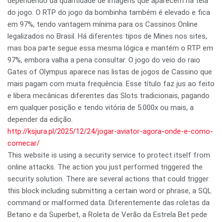
dependendo da quantidade de imagens que aparecem na tela
do jogo. O RTP do jogo da bombinha também é elevado e fica
em 97%, tendo vantagem mínima para os Cassinos Online
legalizados no Brasil. Há diferentes tipos de Mines nos sites,
mas boa parte segue essa mesma lógica e mantém o RTP em
97%, embora valha a pena consultar. O jogo do veio do raio
Gates of Olympus aparece nas listas de jogos de Cassino que
mais pagam com muita frequência. Esse título faz jus ao feito
e libera mecânicas diferentes das Slots tradicionais, pagando
em qualquer posição e tendo vitória de 5.000x ou mais, a
depender da edição.
http://ksjura.pl/2025/12/24/jogar-aviator-agora-onde-e-como-
comecar/
This website is using a security service to protect itself from
online attacks. The action you just performed triggered the
security solution. There are several actions that could trigger
this block including submitting a certain word or phrase, a SQL
command or malformed data. Diferentemente das roletas da
Betano e da Superbet, a Roleta de Verão da Estrela Bet pede