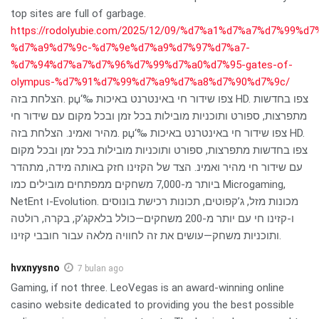
top sites are full of garbage.
https://rodolyubie.com/2025/12/09/%d7%a1%d7%a7%d7%99%d
%d7%a9%d7%9c-%d7%9e%d7%a9%d7%97%d7%a7-
%d7%94%d7%a7%d7%96%d7%99%d7%a0%d7%95-gates-of-
olympus-%d7%91%d7%99%d7%a9%d7%a8%d7%90%d7%9c/
הצלחת בזה. рџ‘‰ צפו שידור חי באינטרנט באיכות HD. צפו בחדשות
מתפרצות, ספורט ותוכניות מובילות בכל זמן ובכל מקום עם שידור חי
מהיר ואמינ. הצלחת בזה. рџ‘‰ צפו שידור חי באינטרנט באיכות HD.
צפו בחדשות מתפרצות, ספורט ותוכניות מובילות בכל זמן ובכל מקום
עם שידור חי מהיר ואמינ. הצד של הקזינו חזק באותה מידה, מתהדר
ביותר מ-7,000 משחקים ממפתחים מובילים כמו Microgaming,
NetEnt ו-Evolution. מכונות מזל, ג’קפוטים, תכונות רכישת בונוסים
ו-קזינו חי עם יותר מ-200 משחקים—כולל בלאקג’ק, בקרה, רולטה
ותוכניות משחק—עושים את זה לחוויה מלאה עבור חובבי קזינו.
hvxnyysno
7 bulan ago
Gaming, if not three. LeoVegas is an award-winning online
casino website dedicated to providing you the best possible