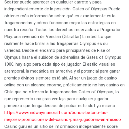
Scatter puede aparecer en cualquier carrete y paga
independientemente de la posición. Gates of Olympus Puede
obtener más información sobre qué es exactamente esta
tragamonedas y cómo funcionan mejor las estrategias en
nuestra reseña. Todos los derechos reservados a Pragmatic
Play, una inversión de Veridian (Gibraltar) Limited. Lo que
realmente hace brillar a las tragaperras Olympus es su
variedad. Desde el encanto para principiantes de Rise of
Olympus hasta el subidón de adrenalina de Gates of Olympus
1000, hay algo para cada tipo de jugador. El estilo visual es
atemporal, la mecánica es atractiva y el potencial para ganar
premios divinos siempre está ahí. Al ser un juego de casino
online con un alcance enorme, prácticamente no hay casino en
Chile que no ofrezca la tragamonedas Gates of Olympus, lo
que representa una gran ventaja para cualquier jugador
primerizo que tenga deseos de probar este slot ya mismo.
https://www.midwaymanoralf.com/bonos-betano-las-
mejores-promociones-del-casino-para-jugadores-en-mexico
Casino.guru es un sitio de información independiente sobre