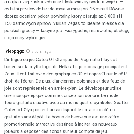
a najbardziej zaskoczył mnie błyskawiczny system wypłat —
ostatni przelew dotarł do mnie w mniej niż 15 minut! Równie
dobrze oceniam pakiet powitalny, który oferuje aż 6 000 zł i
150 darmowych spinów. Vulkan Vegas to idealne miejsce dla
polskich graczy — kasyno jest wiarygodne, ma świetną obsługę
i ogromny wybór gier.
ivleopqgz
7 bulan ago
L’intrigue du jeu Gates Of Olympus de Pragmatic Play est
basée sur la mythologie de Hellas. Le personnage principal est
Zeus. Il est fait avec des graphiques 3D et apparaît sur le côté
droit de l’écran. De plus, d’anciennes colonnes et des feux de
joie sont représentés en arrière-plan. Le développeur utilise
une musique épique comme conception sonore. Le mode
tours gratuits s’active avec au moins quatre symboles Scatter.
Gates of Olympus est aussi disponible en version démo
gratuite sans dépôt. Le bonus de bienvenue est une offre
promotionnelle attractive destinée à inciter les nouveaux
joueurs à déposer des fonds sur leur compte de jeu.