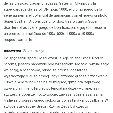
de las clásicas tragamonedasas Gates of Olympus y la
supercargada Gates of Olympus 1000, el último juego de la
serie aumenta el potencial de ganancias con el nuevo símbolo
Super Scatter. Si consigue uno, dos, tres o cuatro Super
Scatters al activar el juego de bonificación, el jugador recibirá
un premio en metálico de 100x, 500x, 5.000x o 50.000x
respectivamente.
osccvtwsr
7 bulan ago
Po spędzeniu sporej ilości czasu z Age of the Gods: God of
Storms, jestem naprawdę pod wrażeniem. Motyw i wizualizacje
wciągają, a rozgrywka, mimo że prosta, dostarcza
wystarczająco dużo emocji, aby utrzymać gracza przy ekranie.
Funkcja Wild Wind Respins to miejsce, gdzie gra naprawdę
ożywa dla mnie, oferując potencjał na duże wygrane, jeśli
szczęście dopisze. I oczywiście, zawsze istnieje szansa na
trafienie progresywnego jackpota, co jest miłym dodatkiem. W
sztuce starożytnej Grecji i Rzymu Zeus był często
przedstawiany z piorunami w ręku, co symbolizowało jego