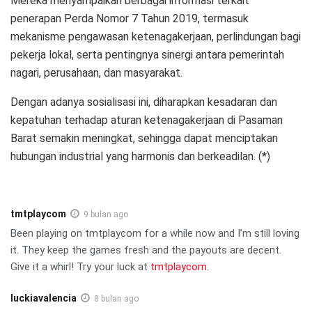
Mereka menyampaikan berbagai informasi terkait
penerapan Perda Nomor 7 Tahun 2019, termasuk
mekanisme pengawasan ketenagakerjaan, perlindungan bagi
pekerja lokal, serta pentingnya sinergi antara pemerintah
nagari, perusahaan, dan masyarakat.
Dengan adanya sosialisasi ini, diharapkan kesadaran dan
kepatuhan terhadap aturan ketenagakerjaan di Pasaman
Barat semakin meningkat, sehingga dapat menciptakan
hubungan industrial yang harmonis dan berkeadilan. (*)
tmtplaycom
9 bulan ago
Been playing on tmtplaycom for a while now and I’m still loving
it. They keep the games fresh and the payouts are decent.
Give it a whirl! Try your luck at
tmtplaycom
.
luckiavalencia
8 bulan ago