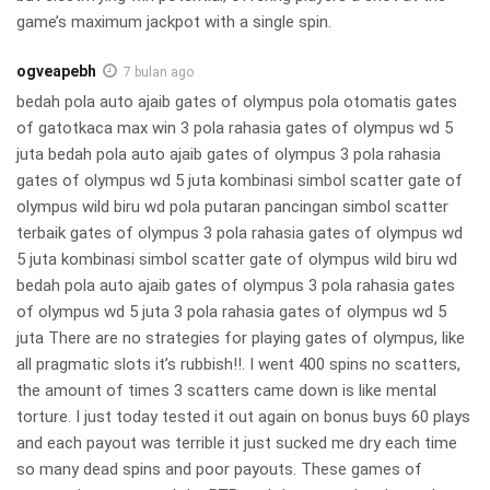
game’s maximum jackpot with a single spin.
ogveapebh
7 bulan ago
bedah pola auto ajaib gates of olympus pola otomatis gates
of gatotkaca max win 3 pola rahasia gates of olympus wd 5
juta bedah pola auto ajaib gates of olympus 3 pola rahasia
gates of olympus wd 5 juta kombinasi simbol scatter gate of
olympus wild biru wd pola putaran pancingan simbol scatter
terbaik gates of olympus 3 pola rahasia gates of olympus wd
5 juta kombinasi simbol scatter gate of olympus wild biru wd
bedah pola auto ajaib gates of olympus 3 pola rahasia gates
of olympus wd 5 juta 3 pola rahasia gates of olympus wd 5
juta There are no strategies for playing gates of olympus, like
all pragmatic slots it’s rubbish!!. I went 400 spins no scatters,
the amount of times 3 scatters came down is like mental
torture. I just today tested it out again on bonus buys 60 plays
and each payout was terrible it just sucked me dry each time
so many dead spins and poor payouts. These games of