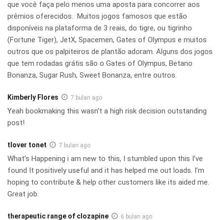
que você faça pelo menos uma aposta para concorrer aos
prêmios oferecidos. Muitos jogos famosos que estão
disponíveis na plataforma de 3 reais, do tigre, ou tigrinho
(Fortune Tiger), JetX, Spacemen, Gates of Olympus e muitos
outros que os palpiteiros de plantão adoram. Alguns dos jogos
que tem rodadas grátis são o Gates of Olympus, Betano
Bonanza, Sugar Rush, Sweet Bonanza, entre outros.
Kimberly Flores
7 bulan ago
Yeah bookmaking this wasn’t a high risk decision outstanding
post!
tlover tonet
7 bulan ago
What’s Happening i am new to this, I stumbled upon this I’ve
found It positively useful and it has helped me out loads. I’m
hoping to contribute & help other customers like its aided me.
Great job.
therapeutic range of clozapine
6 bulan ago