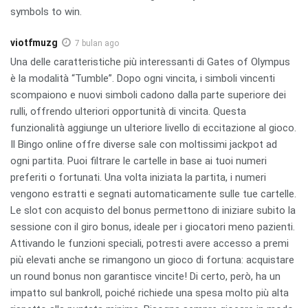
symbols to win.
viotfmuzg
7 bulan ago
Una delle caratteristiche più interessanti di Gates of Olympus
è la modalità “Tumble”. Dopo ogni vincita, i simboli vincenti
scompaiono e nuovi simboli cadono dalla parte superiore dei
rulli, offrendo ulteriori opportunità di vincita. Questa
funzionalità aggiunge un ulteriore livello di eccitazione al gioco.
Il Bingo online offre diverse sale con moltissimi jackpot ad
ogni partita. Puoi filtrare le cartelle in base ai tuoi numeri
preferiti o fortunati. Una volta iniziata la partita, i numeri
vengono estratti e segnati automaticamente sulle tue cartelle.
Le slot con acquisto del bonus permettono di iniziare subito la
sessione con il giro bonus, ideale per i giocatori meno pazienti.
Attivando le funzioni speciali, potresti avere accesso a premi
più elevati anche se rimangono un gioco di fortuna: acquistare
un round bonus non garantisce vincite! Di certo, però, ha un
impatto sul bankroll, poiché richiede una spesa molto più alta