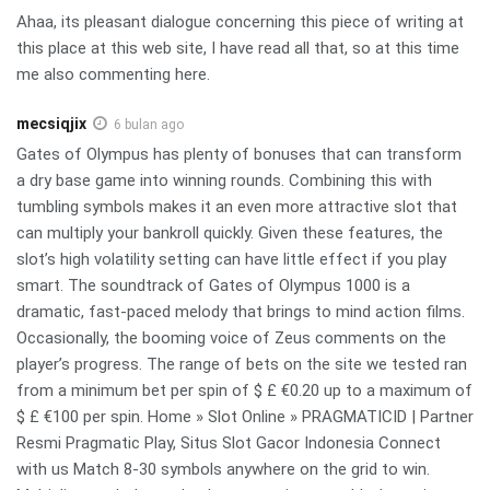
Ahaa, its pleasant dialogue concerning this piece of writing at
this place at this web site, I have read all that, so at this time
me also commenting here.
mecsiqjix
6 bulan ago
Gates of Olympus has plenty of bonuses that can transform
a dry base game into winning rounds. Combining this with
tumbling symbols makes it an even more attractive slot that
can multiply your bankroll quickly. Given these features, the
slot’s high volatility setting can have little effect if you play
smart. The soundtrack of Gates of Olympus 1000 is a
dramatic, fast-paced melody that brings to mind action films.
Occasionally, the booming voice of Zeus comments on the
player’s progress. The range of bets on the site we tested ran
from a minimum bet per spin of $ £ €0.20 up to a maximum of
$ £ €100 per spin. Home » Slot Online » PRAGMATICID | Partner
Resmi Pragmatic Play, Situs Slot Gacor Indonesia Connect
with us Match 8-30 symbols anywhere on the grid to win.