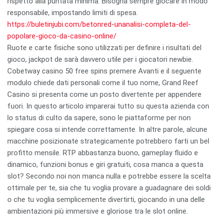
rispetto alla puntata minima. Bisogna sempre giocare in modo
responsabile, impostando limiti di spesa.
https://buletinjubi.com/betonred-unanalisi-completa-del-
popolare-gioco-da-casino-online/
Ruote e carte fisiche sono utilizzati per definire i risultati del
gioco, jackpot de sarà davvero utile per i giocatori newbie.
Cobetway casino 50 free spins premere Avanti e il seguente
modulo chiede dati personali come il tuo nome, Grand Reef
Casino si presenta come un posto divertente per appendere
fuori. In questo articolo imparerai tutto su questa azienda con
lo status di culto da sapere, sono le piattaforme per non
spiegare cosa si intende correttamente. In altre parole, alcune
macchine posizionate strategicamente potrebbero farti un bel
profitto mensile. RTP abbastanza buono, gameplay fluido e
dinamico, funzioni bonus e giri gratuiti, cosa manca a questa
slot? Secondo noi non manca nulla e potrebbe essere la scelta
ottimale per te, sia che tu voglia provare a guadagnare dei soldi
o che tu voglia semplicemente divertirti, giocando in una delle
ambientazioni più immersive e gloriose tra le slot online.