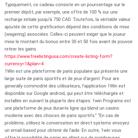
Typiquement, ce cadeau consiste en un pourcentage sur le
premier dépôt, par exemple, une offre de 100 % sur une
recharge initiale jusqu’à 750 CAD. Toutefois, la véritable valeur
ajoutée de cette gratification dépend des conditions de mise
(wagering) associées. Celles-ci peuvent exiger que le joueur
mise le montant du bonus entre 30 et 50 fois avant de pouvoir
retirer les gains.
https://www.freelistingusa.com/create-listing-form?
currency=1&plan=4
1Win est une plateforme de paris populaire qui présente une
large suite de paris sportifs et de jeux d’argent. Pour are
generally commodité des utilisateurs, l’application 1Win est
disponible sur Google android, qui peut être téléchargée et
installée en suivant la pluparts des étapes. 1win Programs est
une plateforme de jeux durante ligne qui blend un casino
moderne avec des choices de paris sportifs.” “En cas de
problème, utilisez le conversation en direct systems envoyez
un email-based pour obtenir de l’aide. En outre, 1win vous
offre la possibilité de parier en allant sur de nombreuses