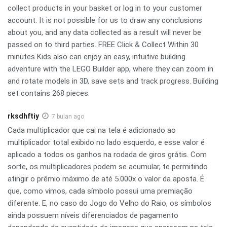
collect products in your basket or log in to your customer
account. It is not possible for us to draw any conclusions
about you, and any data collected as a result will never be
passed on to third parties. FREE Click & Collect Within 30
minutes Kids also can enjoy an easy, intuitive building
adventure with the LEGO Builder app, where they can zoom in
and rotate models in 3D, save sets and track progress. Building
set contains 268 pieces.
rksdhftiy
7 bulan ago
Cada multiplicador que cai na tela é adicionado ao
multiplicador total exibido no lado esquerdo, e esse valor é
aplicado a todos os ganhos na rodada de giros grátis. Com
sorte, os multiplicadores podem se acumular, te permitindo
atingir o prêmio máximo de até 5.000x o valor da aposta. É
que, como vimos, cada símbolo possui uma premiação
diferente. E, no caso do Jogo do Velho do Raio, os símbolos
ainda possuem níveis diferenciados de pagamento