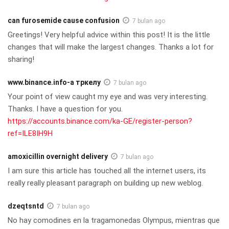
can furosemide cause confusion
7 bulan ago
Greetings! Very helpful advice within this post! It is the little
changes that will make the largest changes. Thanks a lot for
sharing!
www.binance.info-а тркелу
7 bulan ago
Your point of view caught my eye and was very interesting.
Thanks. I have a question for you.
https://accounts.binance.com/ka-GE/register-person?
ref=ILE8IH9H
amoxicillin overnight delivery
7 bulan ago
I am sure this article has touched all the internet users, its
really really pleasant paragraph on building up new weblog.
dzeqtsntd
7 bulan ago
No hay comodines en la tragamonedas Olympus, mientras que