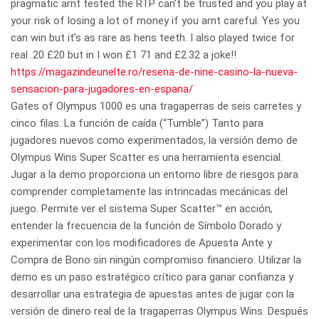
pragmatic arnt tested the RTP can’t be trusted and you play at
your risk of losing a lot of money if you arnt careful. Yes you
can win but it’s as rare as hens teeth. I also played twice for
real .20 £20 but in I won £1 71 and £2.32 a joke!!
https://magazindeunelte.ro/resena-de-nine-casino-la-nueva-
sensacion-para-jugadores-en-espana/
Gates of Olympus 1000 es una tragaperras de seis carretes y
cinco filas. La función de caída (“Tumble”) Tanto para
jugadores nuevos como experimentados, la versión demo de
Olympus Wins Super Scatter es una herramienta esencial.
Jugar a la demo proporciona un entorno libre de riesgos para
comprender completamente las intrincadas mecánicas del
juego. Permite ver el sistema Super Scatter™ en acción,
entender la frecuencia de la función de Símbolo Dorado y
experimentar con los modificadores de Apuesta Ante y
Compra de Bono sin ningún compromiso financiero. Utilizar la
demo es un paso estratégico crítico para ganar confianza y
desarrollar una estrategia de apuestas antes de jugar con la
versión de dinero real de la tragaperras Olympus Wins. Después