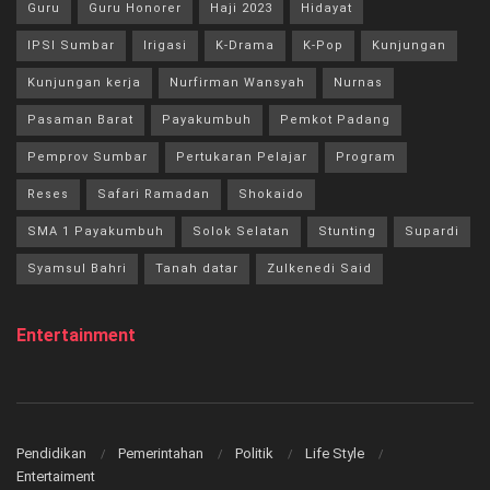
Guru
Guru Honorer
Haji 2023
Hidayat
IPSI Sumbar
Irigasi
K-Drama
K-Pop
Kunjungan
Kunjungan kerja
Nurfirman Wansyah
Nurnas
Pasaman Barat
Payakumbuh
Pemkot Padang
Pemprov Sumbar
Pertukaran Pelajar
Program
Reses
Safari Ramadan
Shokaido
SMA 1 Payakumbuh
Solok Selatan
Stunting
Supardi
Syamsul Bahri
Tanah datar
Zulkenedi Said
Entertainment
Pendidikan
Pemerintahan
Politik
Life Style
Entertaiment