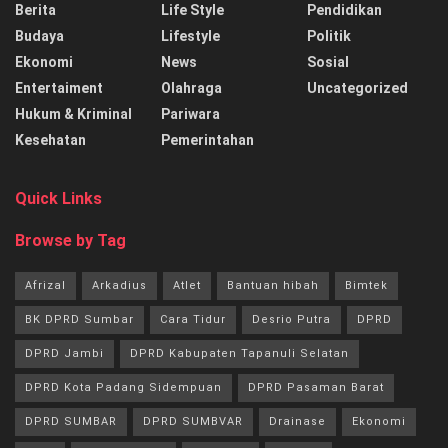
Berita
Life Style
Pendidikan
Budaya
Lifestyle
Politik
Ekonomi
News
Sosial
Entertaiment
Olahraga
Uncategorized
Hukum & Kriminal
Pariwara
Kesehatan
Pemerintahan
Quick Links
Browse by Tag
Afrizal
Arkadius
Atlet
Bantuan hibah
Bimtek
BK DPRD Sumbar
Cara Tidur
Desrio Putra
DPRD
DPRD Jambi
DPRD Kabupaten Tapanuli Selatan
DPRD Kota Padang Sidempuan
DPRD Pasaman Barat
DPRD SUMBAR
DPRD SUMBVAR
Drainase
Ekonomi