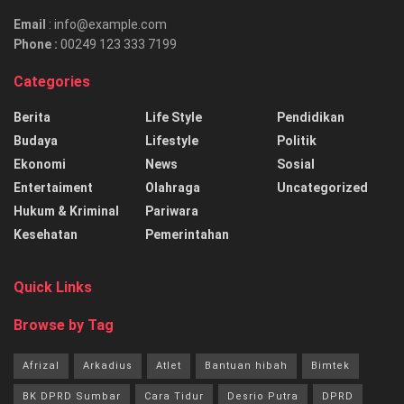
Email
: info@example.com
Phone :
00249 123 333 7199
Categories
Berita
Life Style
Pendidikan
Budaya
Lifestyle
Politik
Ekonomi
News
Sosial
Entertaiment
Olahraga
Uncategorized
Hukum & Kriminal
Pariwara
Kesehatan
Pemerintahan
Quick Links
Browse by Tag
Afrizal
Arkadius
Atlet
Bantuan hibah
Bimtek
BK DPRD Sumbar
Cara Tidur
Desrio Putra
DPRD