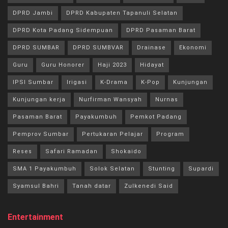
DPRD Jambi
DPRD Kabupaten Tapanuli Selatan
DPRD Kota Padang Sidempuan
DPRD Pasaman Barat
DPRD SUMBAR
DPRD SUMBVAR
Drainase
Ekonomi
Guru
Guru Honorer
Haji 2023
Hidayat
IPSI Sumbar
Irigasi
K-Drama
K-Pop
Kunjungan
Kunjungan kerja
Nurfirman Wansyah
Nurnas
Pasaman Barat
Payakumbuh
Pemkot Padang
Pemprov Sumbar
Pertukaran Pelajar
Program
Reses
Safari Ramadan
Shokaido
SMA 1 Payakumbuh
Solok Selatan
Stunting
Supardi
Syamsul Bahri
Tanah datar
Zulkenedi Said
Entertainment