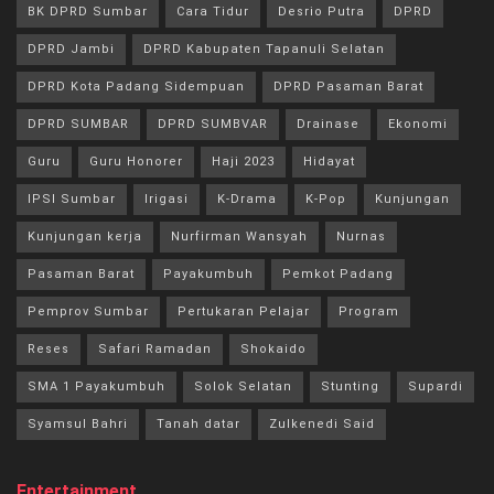
BK DPRD Sumbar
Cara Tidur
Desrio Putra
DPRD
DPRD Jambi
DPRD Kabupaten Tapanuli Selatan
DPRD Kota Padang Sidempuan
DPRD Pasaman Barat
DPRD SUMBAR
DPRD SUMBVAR
Drainase
Ekonomi
Guru
Guru Honorer
Haji 2023
Hidayat
IPSI Sumbar
Irigasi
K-Drama
K-Pop
Kunjungan
Kunjungan kerja
Nurfirman Wansyah
Nurnas
Pasaman Barat
Payakumbuh
Pemkot Padang
Pemprov Sumbar
Pertukaran Pelajar
Program
Reses
Safari Ramadan
Shokaido
SMA 1 Payakumbuh
Solok Selatan
Stunting
Supardi
Syamsul Bahri
Tanah datar
Zulkenedi Said
Entertainment